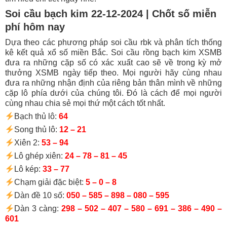
Soi cầu bạch kim 22-12-2024 | Chốt số miễn
phí hôm nay
Dựa theo các phương pháp soi cầu rbk và phân tích thống
kê kết quả xổ số miền Bắc. Soi cầu rồng bạch kim XSMB
đưa ra những cặp số có xác xuất cao sẽ về trong kỳ mở
thưởng XSMB ngày tiếp theo. Mọi người hãy cùng nhau
đưa ra những nhận định của riêng bản thân mình về những
cặp lô phía dưới của chúng tôi. Đó là cách để mọi người
cùng nhau chia sẻ mọi thứ một cách tốt nhất.
Bạch thủ lô:
64
Song thủ lô:
12 – 21
Xiên 2:
53 – 94
Lô ghép xiên:
24 – 78 – 81 – 45
Lô kép:
33 – 77
Chạm giải đặc biệt:
5 – 0 – 8
Dàn đề 10 số:
050 – 585 – 898 – 080 – 595
Dàn 3 càng:
298
–
502
–
407
–
580
–
691
–
386
–
490
–
601