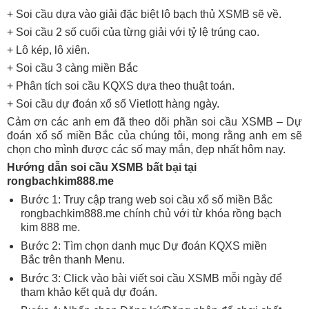
+ Soi cầu dựa vào giải đặc biệt lô bạch thủ XSMB sẽ về.
+ Soi cầu 2 số cuối của từng giải với tỷ lệ trúng cao.
+ Lô kép, lô xiên.
+ Soi cầu 3 càng miền Bắc
+ Phân tích soi cầu KQXS dựa theo thuật toán.
+ Soi cầu dự đoán xổ số Vietlott hàng ngày.
Cảm ơn các anh em đã theo dõi phần soi cầu XSMB – Dự
đoán xổ số miền Bắc của chúng tôi, mong rằng anh em sẽ
chọn cho mình được các số may mắn, đẹp nhất hôm nay.
Hướng dẫn soi cầu XSMB bất bại tại
rongbachkim888.me
Bước 1: Truy cập trang web soi cầu xổ số miền Bắc
rongbachkim888.me chính chủ với từ khóa rồng bạch
kim 888 me.
Bước 2: Tìm chọn danh mục Dự đoán KQXS miền
Bắc trên thanh Menu.
Bước 3: Click vào bài viết soi cầu XSMB mỗi ngày để
tham khảo kết quả dự đoán.