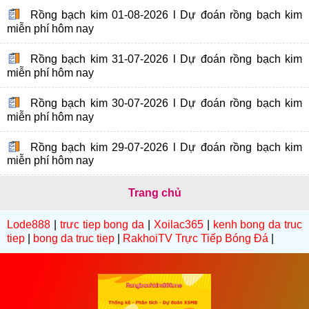
Rồng bạch kim 01-08-2026 l Dự đoán rồng bạch kim
miễn phí hôm nay
Rồng bạch kim 31-07-2026 l Dự đoán rồng bạch kim
miễn phí hôm nay
Rồng bạch kim 30-07-2026 l Dự đoán rồng bạch kim
miễn phí hôm nay
Rồng bạch kim 29-07-2026 l Dự đoán rồng bạch kim
miễn phí hôm nay
Trang chủ
Lode888
|
trưc tiep bong da
|
Xoilac365
|
kenh bong da truc
tiep
|
bong da truc tiep
|
RakhoiTV Trực Tiếp Bóng Đá
|