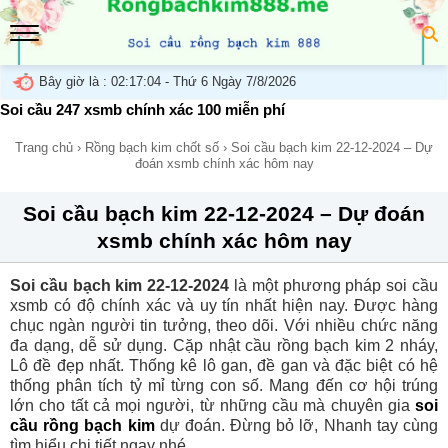
Bây giờ là :
02:17:05 - Thứ 6 Ngày 7/8/2026
Soi cầu 247 xsmb chính xác 100 miễn phí
Trang chủ
›
Rồng bạch kim chốt số
›
Soi cầu bạch kim 22-12-2024 – Dự
đoán xsmb chính xác hôm nay
Soi cầu bạch kim 22-12-2024 – Dự đoán
xsmb chính xác hôm nay
Soi cầu bạch kim 22-12-2024
là một phương pháp soi cầu
xsmb có độ chính xác và uy tín nhất hiện nay. Được hàng
chục ngàn người tin tưởng, theo dõi. Với nhiều chức năng
đa dạng, dễ sử dụng. Cặp nhật cầu rồng bạch kim 2 nháy,
Lô đề đẹp nhất. Thống kê lô gan, đề gan và đặc biệt có hệ
thống phân tích tỷ mỉ từng con số. Mang đến cơ hội trúng
lớn cho tất cả mọi người, từ những cầu mà chuyên gia
soi
cầu rồng bạch kim
dự đoán. Đừng bỏ lỡ, Nhanh tay cùng
tìm hiểu chi tiết ngay nhé.