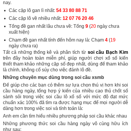
nay.
Các cặp lô gan lì nhất:
54 33 80 88 71
Các cặp lô về nhiều nhất:
12 07 76 20 46
Tổng đề gan nhất lâu chưa về: Tổng
9
(
20
ngày chưa
xuất hiện)
Chạm đề gan nhất tính đến hôm nay là: Chạm
4
(
19
ngày chưa ra)
Tất cả những thống kê và phân tích từ
soi cầu Bạch Kim
trên đây hoàn toàn miễn phí, giúp người chơi xổ số kiến
thiết tham khảo những cặp số đẹp nhất, dùng để tham khảo
là chính, không cổ súy cho việc đánh lô đề.
Những chuyên mục dùng trong soi cầu xsmb
Để giúp cho các bạn có thêm sự lựa chọn thú vị hơn khi soi
cầu hàng ngày, tổng hợp ý kiến của nhiều cao thủ chốt số
sành sỏi trong việc soi cầu lô xổ số với mức độ đạt mức
chuẩn xác 100% đã tìm ra được hạng mục để mọi người dễ
dàng hơn trong việc soi và tính toán là:
Anh em cần tìm hiểu nhiều phương pháp soi cầu khác nhau
Những phương thức soi cầu hàng ngày vô cùng hữu ích
như sau: