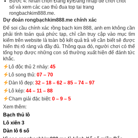
Bước 4: Nhấn chọn Đăng ký/Đăng nhập để chơi chốt
số và xem các cao thủ đua top tại trang
rongbachkim888.me.
Dự đoán rongbạchkim888.me chính xác
Để soi cầu chính xác rồng bạch kim 888, anh em không cần
phải tính toán quá phức tạp, chỉ cần truy cập vào mục tìm
kiếm trên website là toàn bộ kết quả trả về cần biết sẽ được
hiển thị rõ ràng và đầy đủ. Thông qua đó, người chơi có thể
tổng hợp được những con số thường xuất hiện để đánh tức
khắc.
Lô độc thủ 2 nháy:
45
Lô song thủ:
07 – 70
Dàn lô đẹp:
32 – 18 – 62 – 85 – 74 – 97
Lô kép:
44 – 11 – 88
Chạm giải đặc biệt:
0 – 9 – 5
Xem thêm:
Bạch thủ lô
Lô xiên 3
Dàn lô 6 số