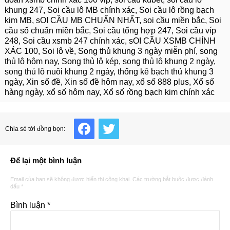
khung 247
,
Soi cầu lô MB chính xác
,
Soi cầu lô rồng bạch
kim MB
,
sOI CẦU MB CHUẨN NHẤT
,
soi cầu miền bắc
,
Soi
cầu số chuẩn miền bắc
,
Soi cầu tổng hợp 247
,
Soi cầu víp
248
,
Soi cầu xsmb 247 chính xác
,
sOI CẦU XSMB CHÍNH
XÁC 100
,
Soi lô về
,
Song thủ khung 3 ngày miễn phí
,
song
thủ lô hôm nay
,
Song thủ lô kép
,
song thủ lô khung 2 ngày
,
song thủ lô nuôi khung 2 ngày
,
thống kê bạch thủ khung 3
ngày
,
Xin số đề
,
Xin số đề hôm nay
,
xổ số 888 plus
,
Xổ số
hàng ngày
,
xổ số hôm nay
,
Xổ số rồng bạch kim chính xác
Facebook
Twitter
Chia sẻ tới đồng bọn:
Để lại một bình luận
Email của bạn sẽ không được hiển thị công khai.
Các trường bắt buộc được đánh
dấu
*
Bình luận
*