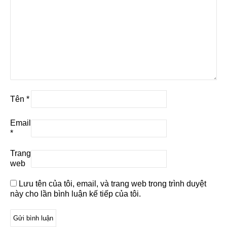
Tên
*
Email
*
Trang
web
Lưu tên của tôi, email, và trang web trong trình duyệt
này cho lần bình luận kế tiếp của tôi.