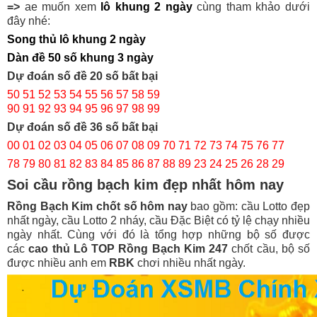
=>
ae muốn xem
lô khung 2 ngày
cùng tham khảo dưới
đây nhé:
Song thủ lô khung 2 ngày
Dàn đề 50 số khung 3 ngày
Dự đoán số đề 20 số bất bại
50 51 52 53 54 55 56 57 58 59
90 91 92 93 94 95 96 97 98 99
Dự đoán số đề 36 số bất bại
00 01 02 03 04 05 06 07 08 09 70 71 72 73 74 75 76 77
78 79 80 81 82 83 84 85 86 87 88 89 23 24 25 26 28 29
Soi cầu rồng bạch kim đẹp nhất hôm nay
Rồng Bạch Kim chốt số hôm nay
bao gồm: cầu Lotto đẹp
nhất ngày, cầu Lotto 2 nháy, cầu Đặc Biệt có tỷ lệ chạy nhiều
ngày nhất. Cùng với đó là tổng hợp những bộ số được
các
cao thủ Lô TOP Rồng Bạch Kim 247
chốt cầu, bộ số
được nhiều anh em
RBK
chơi nhiều nhất ngày.