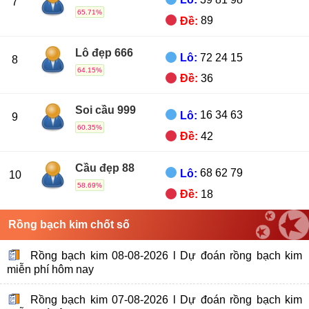
7
65.71%
Đề:
89
Lô đẹp 666
Lô:
72 24 15
8
64.15%
Đề:
36
Soi cầu 999
Lô:
16 34 63
9
60.35%
Đề:
42
Cầu đẹp 88
Lô:
68 62 79
10
58.69%
Đề:
18
Rồng bạch kim chốt số
Rồng bạch kim 08-08-2026 l Dự đoán rồng bạch kim
miễn phí hôm nay
Rồng bạch kim 07-08-2026 l Dự đoán rồng bạch kim