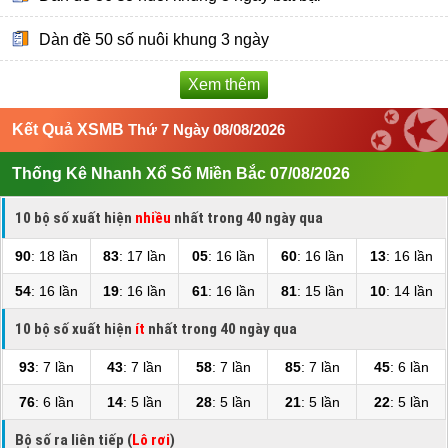
Dàn đề 50 số nuôi khung 3 ngày
Xem thêm
Kết Quả XSMB
Thứ 7 Ngày 08/08/2026
Thống Kê Nhanh Xổ Số Miền Bắc 07/08/2026
10 bộ số xuất hiện
nhiều
nhất trong 40 ngày qua
90
: 18 lần
83
: 17 lần
05
: 16 lần
60
: 16 lần
13
: 16 lần
54
: 16 lần
19
: 16 lần
61
: 16 lần
81
: 15 lần
10
: 14 lần
10 bộ số xuất hiện
ít
nhất trong 40 ngày qua
93
: 7 lần
43
: 7 lần
58
: 7 lần
85
: 7 lần
45
: 6 lần
76
: 6 lần
14
: 5 lần
28
: 5 lần
21
: 5 lần
22
: 5 lần
Bộ số ra liên tiếp (
Lô rơi
)