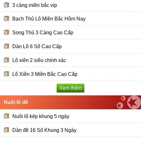
3 càng miền bắc vip
Bạch Thủ Lô Miền Bắc Hôm Nay
Song Thủ 3 Càng Cao Cấp
Dàn Lô 6 Số Cao Cấp
Lô xiên 2 siêu chính xác
Lô Xiên 3 Miền Bắc Cao Cấp
Xem thêm
Nuôi lô đề
Nuôi lô kép khung 5 ngày
Dàn đề 16 Số Khung 3 Ngày