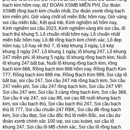
bạch kim hôm nay
,
dỰ ĐOÁN XSMB MIỄN PHÍ
,
Dự đoán
XSMB rồng bạch kim chuẩn nhất
,
Dự đoán xsmb rồng bạch
kim miễn phí
,
Giờ vàng chốt số miền Bắc hôm nay
,
Giờ vàng
soi cầu miền bắc
,
Kết quả mb
,
Kinh nghiệm số hôm nay
,
Kinh nghiệm soi cầu 2023
,
Kinh nghiệm vàng khi soi cầu
,
lô
bạch thủ khung 5
,
Lô chuẩn nhất hôm nay
,
Lô chuẩn nhất
miền bắc hôm nay
,
Lô đề rồng bạch kim chính xác
,
Lô đẹp
hôm nay
,
Lô hay về thứ 7
,
lô kép khung 3 ngày
,
Lô kép
khung 3 ngày 247
,
Lô khung 1 ngày
,
lô khung 247
,
Lô khung
247 miễn phí
,
lô khung 5 ngày
,
lô khung rồng bạch kim
,
Nuôi
lô khung 247 bất bại
,
Nuôi lô khung rồng bạch kim
,
rồng
bạch kim 666
,
Rồng bạch kim 666 hôm nay
,
Rồng Bạch Kim
777
,
Rồng bạch kim 888 me
,
Rồng Bạch Kim 999
,
Soi cặp lô
bất bại
,
soi cầu 247
,
Soi cầu 247 mb rồng bạch kim
,
Soi cầu
247 miễn phí
,
Soi cầu 247 rồng bạch kim
,
Soi cầu 247 VIP
,
Soi cầu 247 win
,
Soi cầu 3 càng rồng bạch kim
,
Soi cầu 368
,
Soi cầu 4 vip 247
,
soi cau 88
,
soi cau 88 nuôi khung bach
kim
,
soi cầu bạch thủ
,
Soi cầu bạch thủ 247
,
Soi cầu bạch
thủ lô 777
,
Soi cầu chuẩn 247 RBK
,
Soi cầu đề rồng bạch
kim
,
Soi cầu đẹp
,
Soi cầu độc thủ lô miền Bắc
,
soi cầu dự
đoán xsmb chính xác 100 vip
,
soi cau kubet
,
soi cầu lô
khung 247
,
Soi cầu lô MB chính xác
,
Soi cầu lô rồng bạch