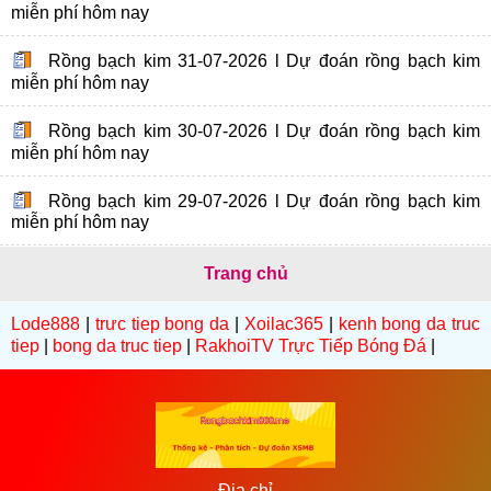
miễn phí hôm nay
Rồng bạch kim 31-07-2026 l Dự đoán rồng bạch kim
miễn phí hôm nay
Rồng bạch kim 30-07-2026 l Dự đoán rồng bạch kim
miễn phí hôm nay
Rồng bạch kim 29-07-2026 l Dự đoán rồng bạch kim
miễn phí hôm nay
Trang chủ
Lode888
|
trưc tiep bong da
|
Xoilac365
|
kenh bong da truc
tiep
|
bong da truc tiep
|
RakhoiTV Trực Tiếp Bóng Đá
|
Địa chỉ