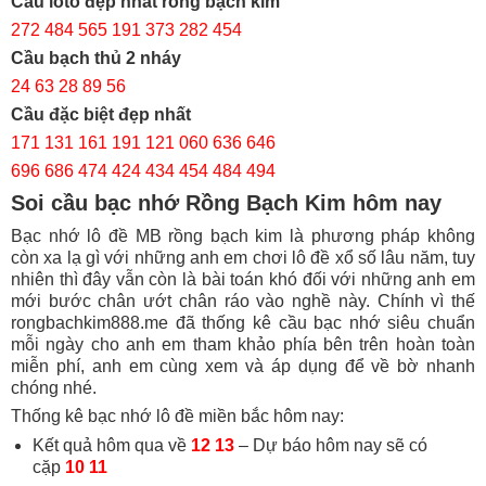
Cầu loto đẹp nhất rồng bạch kim
272 484 565 191 373 282 454
Cầu bạch thủ 2 nháy
24 63 28 89 56
Cầu đặc biệt đẹp nhất
171 131 161 191 121 060 636 646
696 686 474 424 434 454 484 494
Soi cầu bạc nhớ Rồng Bạch Kim hôm nay
Bạc nhớ lô đề MB rồng bạch kim là phương pháp không
còn xa lạ gì với những anh em chơi lô đề xổ số lâu năm, tuy
nhiên thì đây vẫn còn là bài toán khó đối với những anh em
mới bước chân ướt chân ráo vào nghề này. Chính vì thế
rongbachkim888.me đã thống kê cầu bạc nhớ siêu chuẩn
mỗi ngày cho anh em tham khảo phía bên trên hoàn toàn
miễn phí, anh em cùng xem và áp dụng để về bờ nhanh
chóng nhé.
Thống kê bạc nhớ lô đề miền bắc hôm nay:
Kết quả hôm qua về
12 13
– Dự báo hôm nay sẽ có
cặp
10 11