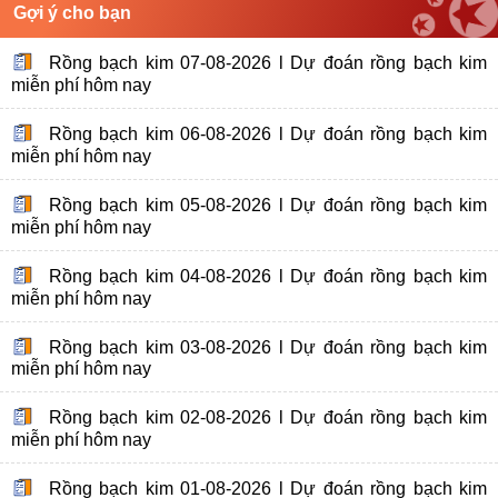
Gợi ý cho bạn
Rồng bạch kim 07-08-2026 l Dự đoán rồng bạch kim
miễn phí hôm nay
Rồng bạch kim 06-08-2026 l Dự đoán rồng bạch kim
miễn phí hôm nay
Rồng bạch kim 05-08-2026 l Dự đoán rồng bạch kim
miễn phí hôm nay
Rồng bạch kim 04-08-2026 l Dự đoán rồng bạch kim
miễn phí hôm nay
Rồng bạch kim 03-08-2026 l Dự đoán rồng bạch kim
miễn phí hôm nay
Rồng bạch kim 02-08-2026 l Dự đoán rồng bạch kim
miễn phí hôm nay
Rồng bạch kim 01-08-2026 l Dự đoán rồng bạch kim