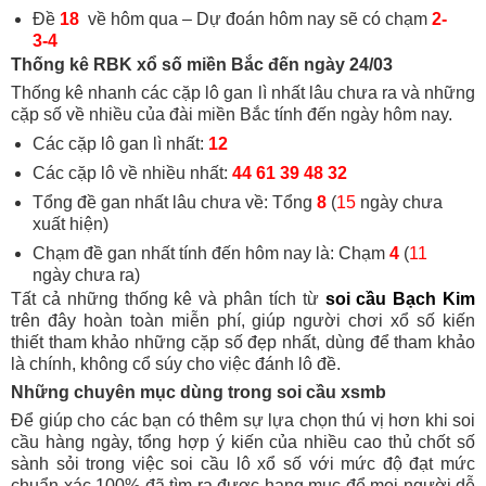
Đề
18
về hôm qua – Dự đoán hôm nay sẽ có chạm
2-
3-4
Thống kê RBK xổ số miền Bắc đến ngày 24/03
Thống kê nhanh các cặp lô gan lì nhất lâu chưa ra và những
cặp số về nhiều của đài miền Bắc tính đến ngày hôm nay.
Các cặp lô gan lì nhất:
12
Các cặp lô về nhiều nhất:
44 61 39 48 32
Tổng đề gan nhất lâu chưa về: Tổng
8
(
15
ngày chưa
xuất hiện)
Chạm đề gan nhất tính đến hôm nay là: Chạm
4
(
11
ngày chưa ra)
Tất cả những thống kê và phân tích từ
soi cầu Bạch Kim
trên đây hoàn toàn miễn phí, giúp người chơi xổ số kiến
thiết tham khảo những cặp số đẹp nhất, dùng để tham khảo
là chính, không cổ súy cho việc đánh lô đề.
Những chuyên mục dùng trong soi cầu xsmb
Để giúp cho các bạn có thêm sự lựa chọn thú vị hơn khi soi
cầu hàng ngày, tổng hợp ý kiến của nhiều cao thủ chốt số
sành sỏi trong việc soi cầu lô xổ số với mức độ đạt mức
chuẩn xác 100% đã tìm ra được hạng mục để mọi người dễ