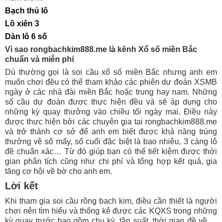
Bạch thủ lô
Lô xiên 3
Dàn lô 6 số
Vì sao rongbachkim888.me là kênh Xổ số miền Bắc
chuẩn và miễn phí
Dù thường gọi là soi cầu xổ số miền Bắc nhưng anh em
muốn chơi đều có thể tham khảo các phiên dự đoán XSMB
ngày ở các nhà đài miền Bắc hoặc trung hay nam. Những
số cầu dự đoán được thực hiện đều và sẽ áp dụng cho
những kỳ quay thưởng vào chiều tối ngày mai. Điều này
được thực hiện bởi các chuyên gia tại rongbachkim888.me
và trở thành cơ sở để anh em biết được khả năng trúng
thưởng về số mấy, số cuối đặc biệt là bao nhiêu, 3 càng lô
đề chuẩn xác… Từ đó giúp bạn có thể tiết kiệm được thời
gian phân tích cũng như chi phí và tổng hợp kết quả, gia
tăng cơ hội về bờ cho anh em.
Lời kết
Khi tham gia soi cầu rồng bạch kim, điều cần thiết là người
chơi nên tìm hiểu và thống kê được các KQXS trong những
kỳ quay trước bao gồm chu kỳ, tần suất, thời gian đề về,…