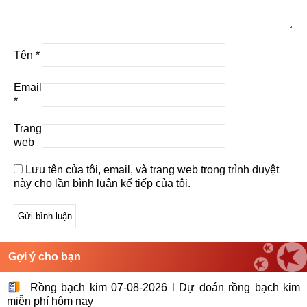
Tên
*
Email
*
Trang
web
Lưu tên của tôi, email, và trang web trong trình duyệt
này cho lần bình luận kế tiếp của tôi.
Gợi ý cho bạn
Rồng bạch kim 07-08-2026 l Dự đoán rồng bạch kim
miễn phí hôm nay