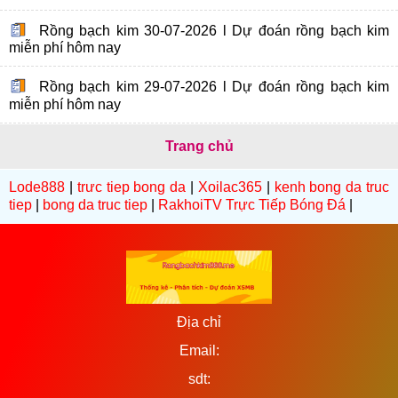
Rồng bạch kim 30-07-2026 l Dự đoán rồng bạch kim
miễn phí hôm nay
Rồng bạch kim 29-07-2026 l Dự đoán rồng bạch kim
miễn phí hôm nay
Trang chủ
Lode888
|
trưc tiep bong da
|
Xoilac365
|
kenh bong da truc
tiep
|
bong da truc tiep
|
RakhoiTV Trực Tiếp Bóng Đá
|
Địa chỉ
Email:
sdt: