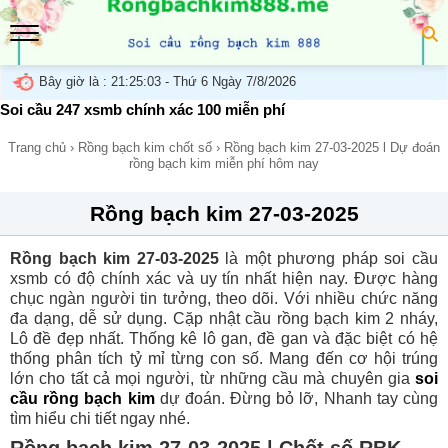
Bây giờ là :
21:25:04 - Thứ 6 Ngày 7/8/2026
Soi cầu 247 xsmb chính xác 100 miễn phí
Trang chủ
›
Rồng bạch kim chốt số
›
Rồng bạch kim 27-03-2025 l Dự đoán
rồng bạch kim miễn phí hôm nay
Rồng bạch kim 27-03-2025
Rồng bạch kim 27-03-2025
là một phương pháp soi cầu
xsmb có độ chính xác và uy tín nhất hiện nay. Được hàng
chục ngàn người tin tưởng, theo dõi. Với nhiều chức năng
đa dạng, dễ sử dụng. Cặp nhật cầu rồng bạch kim 2 nháy,
Lô đề đẹp nhất. Thống kê lô gan, đề gan và đặc biệt có hệ
thống phân tích tỷ mỉ từng con số. Mang đến cơ hội trúng
lớn cho tất cả mọi người, từ những cầu mà chuyên gia
soi
cầu rồng bạch kim
dự đoán. Đừng bỏ lỡ, Nhanh tay cùng
tìm hiểu chi tiết ngay nhé.