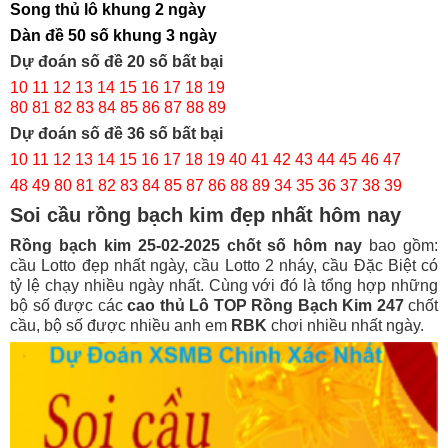
Song thủ lô khung 2 ngày
Dàn đề 50 số khung 3 ngày
Dự đoán số đề 20 số bất bại
10 11 12 13 14 15 16 17 18 19
80 81 82 83 84 85 86 87 88 89
Dự đoán số đề 36 số bất bại
10 11 12 13 14 15 16 17 18 19 40 41 42 43 44 45 46 47
48 49 80 81 82 83 84 85 87 86 88 89 34 35 36 37 38 39
Soi cầu rồng bạch kim đẹp nhất hôm nay
Rồng bạch kim 25-02-2025 chốt số hôm nay
bao gồm:
cầu Lotto đẹp nhất ngày, cầu Lotto 2 nháy, cầu Đặc Biệt có
tỷ lệ chạy nhiều ngày nhất. Cùng với đó là tổng hợp những
bộ số được các
cao thủ Lô TOP Rồng Bạch Kim 247
chốt
cầu, bộ số được nhiều anh em
RBK
chơi nhiều nhất ngày.