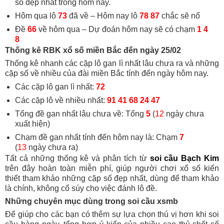
số đẹp nhất trong hôm nay.
Hôm qua lô
73
đã về – Hôm nay lô
78 87
chắc sẽ nổ
Đề
66
về hôm qua – Dự đoán hôm nay sẽ có chạm
1 4
8
Thống kê RBK xổ số miền Bắc đến ngày 25/02
Thống kê nhanh các cặp lô gan lì nhất lâu chưa ra và những
cặp số về nhiều của đài miền Bắc tính đến ngày hôm nay.
Các cặp lô gan lì nhất:
72
Các cặp lô về nhiều nhất:
91 41 68 24 47
Tổng đề gan nhất lâu chưa về: Tổng
5
(
12
ngày chưa
xuất hiện)
Chạm đề gan nhất tính đến hôm nay là: Chạm
7
(
13
ngày chưa ra)
Tất cả những thống kê và phân tích từ
soi cầu Bạch Kim
trên đây hoàn toàn miễn phí, giúp người chơi xổ số kiến
thiết tham khảo những cặp số đẹp nhất, dùng để tham khảo
là chính, không cổ súy cho việc đánh lô đề.
Những chuyên mục dùng trong soi cầu xsmb
Để giúp cho các bạn có thêm sự lựa chọn thú vị hơn khi soi