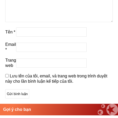
Tên
*
Email
*
Trang
web
Lưu tên của tôi, email, và trang web trong trình duyệt
này cho lần bình luận kế tiếp của tôi.
Gợi ý cho bạn