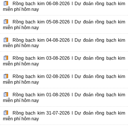
Rồng bạch kim 06-08-2026 l Dự đoán rồng bạch kim
miễn phí hôm nay
Rồng bạch kim 05-08-2026 l Dự đoán rồng bạch kim
miễn phí hôm nay
Rồng bạch kim 04-08-2026 l Dự đoán rồng bạch kim
miễn phí hôm nay
Rồng bạch kim 03-08-2026 l Dự đoán rồng bạch kim
miễn phí hôm nay
Rồng bạch kim 02-08-2026 l Dự đoán rồng bạch kim
miễn phí hôm nay
Rồng bạch kim 01-08-2026 l Dự đoán rồng bạch kim
miễn phí hôm nay
Rồng bạch kim 31-07-2026 l Dự đoán rồng bạch kim
miễn phí hôm nay