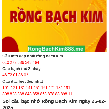
Cầu loto đẹp nhất rồng bạch kim
010 272 686 343 464
Cầu bạch thủ 2 nháy
46 72 01 86 02
Cầu đặc biệt đẹp nhất
101 121 131 141 151 161 171 181 191
808 828 838 848 858 868 878 88 898 11
Soi cầu bạc nhớ Rồng Bạch Kim ngày 25-02-
2025