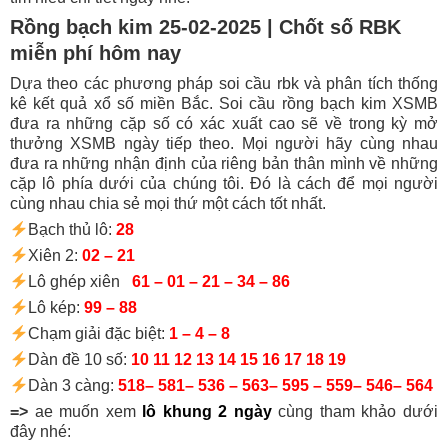
Rồng bạch kim 25-02-2025 | Chốt số RBK
miễn phí hôm nay
Dựa theo các phương pháp soi cầu rbk và phân tích thống
kê kết quả xổ số miền Bắc. Soi cầu rồng bạch kim XSMB
đưa ra những cặp số có xác xuất cao sẽ về trong kỳ mở
thưởng XSMB ngày tiếp theo. Mọi người hãy cùng nhau
đưa ra những nhận định của riêng bản thân mình về những
cặp lô phía dưới của chúng tôi. Đó là cách để mọi người
cùng nhau chia sẻ mọi thứ một cách tốt nhất.
Bạch thủ lô:
28
Xiên 2:
02 – 21
Lô ghép xiên
61 – 01 –
21 – 34 – 86
Lô kép:
99 – 88
Chạm giải đặc biệt:
1 – 4 – 8
Dàn đề 10 số:
10 11 12 13 14 15 16 17 18 19
Dàn 3 càng:
518
–
581
– 536 – 563
–
595
–
559
–
546
–
564
=>
ae muốn xem
lô khung 2 ngày
cùng tham khảo dưới
đây nhé: