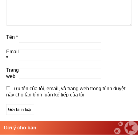
Tên
*
Email
*
Trang
web
Lưu tên của tôi, email, và trang web trong trình duyệt
này cho lần bình luận kế tiếp của tôi.
Gợi ý cho bạn