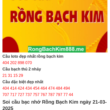
Cầu loto đẹp nhất rồng bạch kim
404 202 898 070
Cầu bạch thủ 2 nháy
21 31 15 29
Cầu đặc biệt đẹp nhất
404 414 424 434 454 464 474 484 494
707 717 727 737 757 767 787 797 77 44
Soi cầu bạc nhớ Rồng Bạch Kim ngày 21-03-
2025