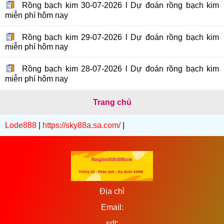
Rồng bạch kim 30-07-2026 l Dự đoán rồng bạch kim
miễn phí hôm nay
Rồng bạch kim 29-07-2026 l Dự đoán rồng bạch kim
miễn phí hôm nay
Rồng bạch kim 28-07-2026 l Dự đoán rồng bạch kim
miễn phí hôm nay
Trang chủ
Lode888
|
https://sky88a.sa.com/
|
Địa chỉ
Email:
sdt: