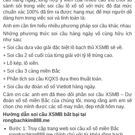
sành sỏi trong việc soi cầu lô xổ số với mức độ đạt mức
chuẩn xác 100% đã tìm ra được hạng mục để mọi người dễ
dàng hơn trong việc soi và tính toán là:
Anh em cần tìm hiểu nhiều phương pháp soi cầu khác nhau
Những phương thức soi cầu hàng ngày vô cùng hữu ích
như sau:
+ Soi cầu dựa vào giải đặc biệt lô bạch thủ XSMB sẽ về.
+ Soi cầu 2 số cuối của từng giải với tỷ lệ trúng cao.
+ Lô kép, lô xiên.
+ Soi cầu 3 càng miền Bắc
+ Phân tích soi cầu KQXS dựa theo thuật toán.
+ Soi cầu dự đoán xổ số Vietlott hàng ngày.
Cảm ơn các anh em đã theo dõi phần soi cầu XSMB – Dự
đoán xổ số miền Bắc của chúng tôi, mong rằng anh em sẽ
chọn cho mình được các số may mắn, đẹp nhất hôm nay.
Hướng dẫn soi cầu XSMB bất bại tại
rongbachkim888.me
Bước 1: Truy cập trang web soi cầu xổ số miền Bắc
rongbachkim888.me chính chủ với từ khóa rồng bạch