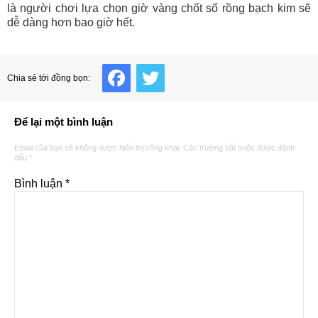
là người chơi lựa chọn giờ vàng chốt số rồng bạch kim sẽ
dễ dàng hơn bao giờ hết.
Facebook
Twitter
Chia sẻ tới đồng bọn:
Để lại một bình luận
Email của bạn sẽ không được hiển thị công khai.
Các trường bắt buộc được đánh
dấu
*
Bình luận
*