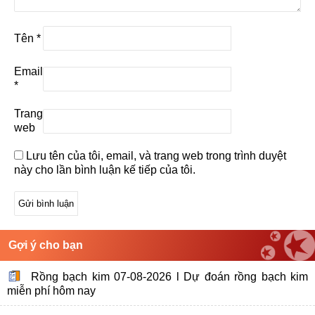
Tên
*
Email
*
Trang
web
Lưu tên của tôi, email, và trang web trong trình duyệt
này cho lần bình luận kế tiếp của tôi.
Gợi ý cho bạn
Rồng bạch kim 07-08-2026 l Dự đoán rồng bạch kim
miễn phí hôm nay