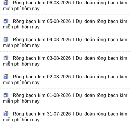
Rồng bạch kim 06-08-2026 l Dự đoán rồng bạch kim
miễn phí hôm nay
Rồng bạch kim 05-08-2026 l Dự đoán rồng bạch kim
miễn phí hôm nay
Rồng bạch kim 04-08-2026 l Dự đoán rồng bạch kim
miễn phí hôm nay
Rồng bạch kim 03-08-2026 l Dự đoán rồng bạch kim
miễn phí hôm nay
Rồng bạch kim 02-08-2026 l Dự đoán rồng bạch kim
miễn phí hôm nay
Rồng bạch kim 01-08-2026 l Dự đoán rồng bạch kim
miễn phí hôm nay
Rồng bạch kim 31-07-2026 l Dự đoán rồng bạch kim
miễn phí hôm nay