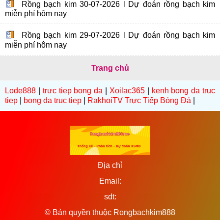
Rồng bạch kim 30-07-2026 l Dự đoán rồng bạch kim
miễn phí hôm nay
Rồng bạch kim 29-07-2026 l Dự đoán rồng bạch kim
miễn phí hôm nay
Trang chủ
Lode888
|
trưc tiep bong da
|
Xoilac365
|
kenh bong da truc
tiep
|
bong da truc tiep
|
RakhoiTV Trực Tiếp Bóng Đá
|
Địa chỉ
Email:
sdt:
© Bản quyền thuộc Rongbachkim888