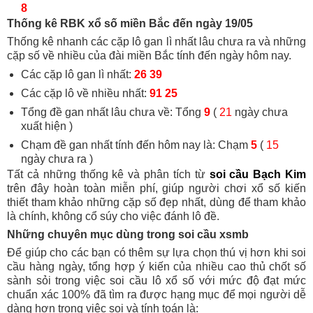
8
Thống kê RBK xổ số miền Bắc đến ngày 19/05
Thống kê nhanh các cặp lô gan lì nhất lâu chưa ra và những
cặp số về nhiều của đài miền Bắc tính đến ngày hôm nay.
Các cặp lô gan lì nhất:
26 39
Các cặp lô về nhiều nhất:
91 25
Tổng đề gan nhất lâu chưa về: Tổng
9
(
21
ngày chưa
xuất hiện )
Chạm đề gan nhất tính đến hôm nay là: Chạm
5
(
15
ngày chưa ra )
Tất cả những thống kê và phân tích từ
soi cầu Bạch Kim
trên đây hoàn toàn miễn phí, giúp người chơi xổ số kiến
thiết tham khảo những cặp số đẹp nhất, dùng để tham khảo
là chính, không cổ súy cho việc đánh lô đề.
Những chuyên mục dùng trong soi cầu xsmb
Để giúp cho các bạn có thêm sự lựa chọn thú vị hơn khi soi
cầu hàng ngày, tổng hợp ý kiến của nhiều cao thủ chốt số
sành sỏi trong việc soi cầu lô xổ số với mức độ đạt mức
chuẩn xác 100% đã tìm ra được hạng mục để mọi người dễ
dàng hơn trong việc soi và tính toán là: