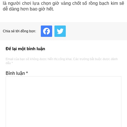
là người chơi lựa chọn giờ vàng chốt số rồng bạch kim sẽ
dễ dàng hơn bao giờ hết.
Facebook
Twitter
Chia sẻ tới đồng bọn:
Để lại một bình luận
Email của bạn sẽ không được hiển thị công khai.
Các trường bắt buộc được đánh
dấu
*
Bình luận
*