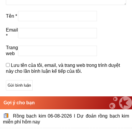
Tên
*
Email
*
Trang
web
Lưu tên của tôi, email, và trang web trong trình duyệt
này cho lần bình luận kế tiếp của tôi.
Gợi ý cho bạn
Rồng bạch kim 06-08-2026 l Dự đoán rồng bạch kim
miễn phí hôm nay