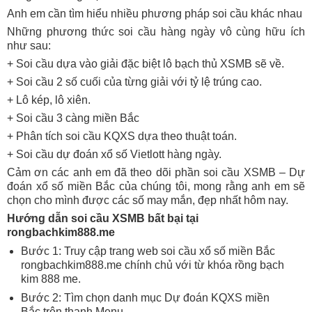
Anh em cần tìm hiểu nhiều phương pháp soi cầu khác nhau
Những phương thức soi cầu hàng ngày vô cùng hữu ích
như sau:
+ Soi cầu dựa vào giải đặc biệt lô bạch thủ XSMB sẽ về.
+ Soi cầu 2 số cuối của từng giải với tỷ lệ trúng cao.
+ Lô kép, lô xiên.
+ Soi cầu 3 càng miền Bắc
+ Phân tích soi cầu KQXS dựa theo thuật toán.
+ Soi cầu dự đoán xổ số Vietlott hàng ngày.
Cảm ơn các anh em đã theo dõi phần soi cầu XSMB – Dự
đoán xổ số miền Bắc của chúng tôi, mong rằng anh em sẽ
chọn cho mình được các số may mắn, đẹp nhất hôm nay.
Hướng dẫn soi cầu XSMB bất bại tại
rongbachkim888.me
Bước 1: Truy cập trang web soi cầu xổ số miền Bắc
rongbachkim888.me chính chủ với từ khóa rồng bạch
kim 888 me.
Bước 2: Tìm chọn danh mục Dự đoán KQXS miền
Bắc trên thanh Menu.