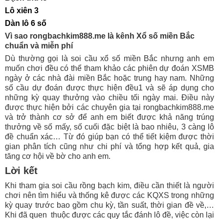
Lô xiên 3
Dàn lô 6 số
Vì sao rongbachkim888.me là kênh Xổ số miền Bắc
chuẩn và miễn phí
Dù thường gọi là soi cầu xổ số miền Bắc nhưng anh em
muốn chơi đều có thể tham khảo các phiên dự đoán XSMB
ngày ở các nhà đài miền Bắc hoặc trung hay nam. Những
số cầu dự đoán được thực hiện đều1 và sẽ áp dụng cho
những kỳ quay thưởng vào chiều tối ngày mai. Điều này
được thực hiện bởi các chuyên gia tại rongbachkim888.me
và trở thành cơ sở để anh em biết được khả năng trúng
thưởng về số mấy, số cuối đặc biệt là bao nhiêu, 3 càng lô
đề chuẩn xác… Từ đó giúp bạn có thể tiết kiệm được thời
gian phân tích cũng như chi phí và tổng hợp kết quả, gia
tăng cơ hội về bờ cho anh em.
Lời kết
Khi tham gia soi cầu rồng bạch kim, điều cần thiết là người
chơi nên tìm hiểu và thống kê được các KQXS trong những
kỳ quay trước bao gồm chu kỳ, tần suất, thời gian đề về,…
Khi đã quen thuộc được các quy tắc đánh lô đề, việc còn lại