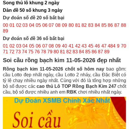
Song thủ lô khung 2 ngày
Dàn đề 50 số khung 3 ngày
Dự đoán số đề 20 số bất bại
00 01 02 03 04 05 06 07 08 09 80 81 82 83 84 85 86 87 88
89
Dự đoán số đề 36 số bất bại
01 02 03 04 05 06 07 08 09 40 41 42 43 45 46 47 484 9 70
71 72 73 74 75 76 78 79 80 81 82 83 84 85 86 87 89
Soi cầu rồng bạch kim 11-05-2026 đẹp nhất
Rồng bạch kim 11-05-2026 chốt số hôm nay
bao gồm:
cầu Lotto đẹp nhất ngày, cầu Lotto 2 nháy, cầu Đặc Biệt có
tỷ lệ chạy nhiều ngày nhất. Cùng với đó là tổng hợp những
bộ số được các
cao thủ Lô TOP Rồng Bạch Kim 247
chốt
cầu, bộ số được nhiều anh em
RBK
chơi nhiều nhất ngày.