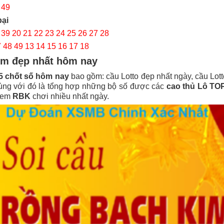
 49
bại
 39 20 21 22 23 24 25 26 27 28
 48 49 13 14 15 16 17 18
im đẹp nhất hôm nay
5 chốt số hôm nay
bao gồm: cầu Lotto đẹp nhất ngày, cầu Lott
Cùng với đó là tổng hợp những bộ số được các
cao thủ Lô TO
h em
RBK
chơi nhiều nhất ngày.