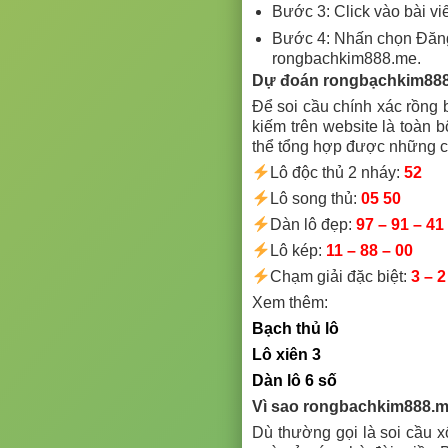
Bước 3: Click vào bài v
Bước 4: Nhấn chọn Đăng 
rongbachkim888.me.
Dự đoán rongbạchkim888
Để soi cầu chính xác rồng 
kiếm trên website là toàn b
thể tổng hợp được những c
Lô độc thủ 2 nháy:
52
Lô song thủ:
05 50
Dàn lô đẹp:
97 – 91 – 41 
Lô kép:
11 – 88 – 00
Chạm giải đặc biệt:
3 – 2
Xem thêm:
Bạch thủ lô
Lô xiên 3
Dàn lô 6 số
Vì sao rongbachkim888.m
Dù thường gọi là soi cầu