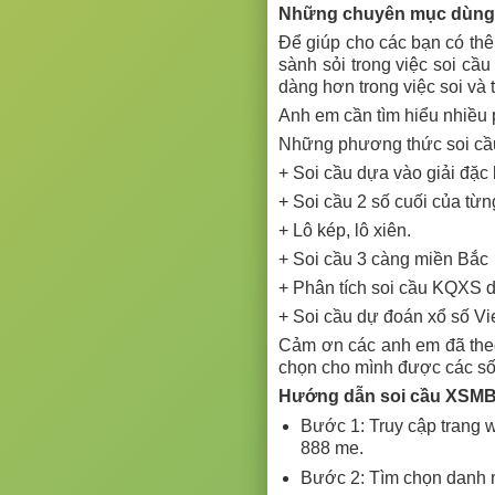
Những chuyên mục dùng 
Để giúp cho các bạn có thê
sành sỏi trong việc soi c
dàng hơn trong việc soi và t
Anh em cần tìm hiểu nhiều
Những phương thức soi cầu
+ Soi cầu dựa vào giải đặc 
+ Soi cầu 2 số cuối của từng
+ Lô kép, lô xiên.
+ Soi cầu 3 càng miền Bắc
+ Phân tích soi cầu KQXS d
+ Soi cầu dự đoán xổ số Vie
Cảm ơn các anh em đã the
chọn cho mình được các số
Hướng dẫn soi cầu XSMB 
Bước 1: Truy cập trang 
888 me.
Bước 2: Tìm chọn danh 