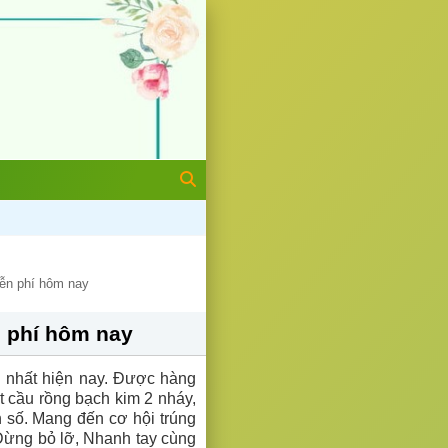
iễn phí hôm nay
n phí hôm nay
n nhất hiện nay. Được hàng
t cầu rồng bạch kim 2 nháy,
n số. Mang đến cơ hội trúng
ừng bỏ lỡ, Nhanh tay cùng