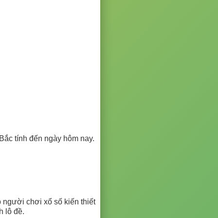
 Bắc tính đến ngày hôm nay.
 người chơi xổ số kiến thiết
 lô đề.