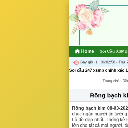
Home
Soi Cầu XSMB
Bây giờ là :
06:02:59 - Thứ 
Soi cầu 247 xsmb chính xác 1
Trang chủ
›
Rồ
Rồng bạch ki
Rồng bạch kim 08-03-20
chục ngàn người tin tưởng,
Lô đề đẹp nhất. Thống kê l
lớn cho tất cả mọi người,