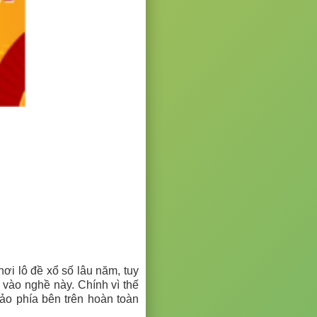
i lô đề xổ số lâu năm, tuy
 vào nghề này. Chính vì thế
o phía bên trên hoàn toàn