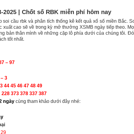
3-2025 | Chốt số RBK miễn phí hôm nay
soi cầu rbk và phân tích thống kê kết quả xổ số miền Bắc. 
c xuất cao sẽ về trong kỳ mở thưởng XSMB ngày tiếp theo. M
ng bản thân mình về những cặp lô phía dưới của chúng tôi. Đ
ch tốt nhất.
87 – 97
 – 3
3 44 45 46 47 48 49
 228 373 378 337 387
2 ngày
cùng tham khảo dưới đây nhé:
ày
bại
 29