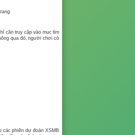
trang
hỉ cần truy cập vào mục tìm
 Thông qua đó, người chơi có
ảo các phiên dự đoán XSMB