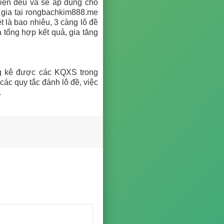
iện đều và sẽ áp dụng cho
 gia tại rongbachkim888.me
 là bao nhiêu, 3 càng lô đề
 tổng hợp kết quả, gia tăng
ống kê được các KQXS trong
ác quy tắc đánh lô đề, việc
.