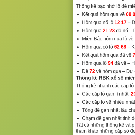
Thống kê bạc nhớ lô đề mi
Kết quả hôm qua về
08 
Hôm qua nổ lô
12 17
– D
Hôm qua
21 23
đã nổ – 
Miền Bắc hôm qua lô về
Hôm qua có lô
62 68
– K
Kết quả hôm qua đã về
7
Hôm qua lô
94
đã về – 
Đề
72
về hôm qua – Dự 
Thống kê RBK xổ số miền
Thống kê nhanh các cặp lô 
Các cặp lô gan lì nhất:
2
Các cặp lô về nhiều nhất
Tổng đề gan nhất lâu c
Chạm đề gan nhất tính 
Tất cả những thống kê và p
tham khảo những cặp số đẹp