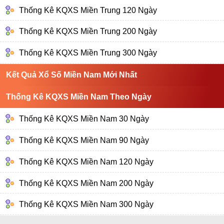
Thống Kê KQXS Miền Trung 120 Ngày
Thống Kê KQXS Miền Trung 200 Ngày
Thống Kê KQXS Miền Trung 300 Ngày
Kết Quả Xổ Số Miền Nam Mới Nhất
Thống Kê KQXS Miền Nam Theo Ngày
Thống Kê KQXS Miền Nam 30 Ngày
Thống Kê KQXS Miền Nam 90 Ngày
Thống Kê KQXS Miền Nam 120 Ngày
Thống Kê KQXS Miền Nam 200 Ngày
Thống Kê KQXS Miền Nam 300 Ngày