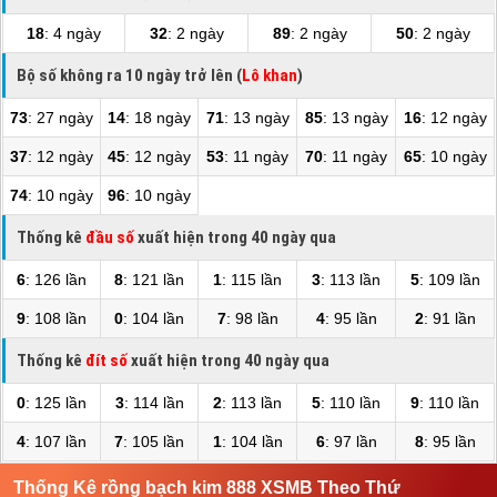
18
: 4 ngày
32
: 2 ngày
89
: 2 ngày
50
: 2 ngày
Bộ số không ra 10 ngày trở lên (
Lô khan
)
73
: 27 ngày
14
: 18 ngày
71
: 13 ngày
85
: 13 ngày
16
: 12 ngày
37
: 12 ngày
45
: 12 ngày
53
: 11 ngày
70
: 11 ngày
65
: 10 ngày
74
: 10 ngày
96
: 10 ngày
Thống kê
đầu số
xuất hiện trong 40 ngày qua
6
: 126 lần
8
: 121 lần
1
: 115 lần
3
: 113 lần
5
: 109 lần
9
: 108 lần
0
: 104 lần
7
: 98 lần
4
: 95 lần
2
: 91 lần
Thống kê
đít số
xuất hiện trong 40 ngày qua
0
: 125 lần
3
: 114 lần
2
: 113 lần
5
: 110 lần
9
: 110 lần
4
: 107 lần
7
: 105 lần
1
: 104 lần
6
: 97 lần
8
: 95 lần
Thống Kê rồng bạch kim 888 XSMB Theo Thứ