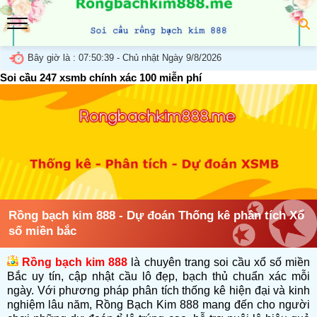
Bây giờ là :
07:50:39 - Chủ nhật Ngày 9/8/2026
Soi cầu 247 xsmb chính xác 100 miễn phí
Rồng bạch kim 888 - Dự đoán Thống kê phân tích Xổ
số miền bắc
Rồng bạch kim 888
là chuyên trang soi cầu xổ số miền
Bắc uy tín, cập nhật cầu lô đẹp, bạch thủ chuẩn xác mỗi
ngày. Với phương pháp phân tích thống kê hiện đại và kinh
nghiệm lâu năm, Rồng Bạch Kim 888 mang đến cho người