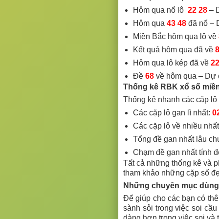
Hôm qua nổ lô
22 28
– 
Hôm qua
43 48
đã nổ – 
Miền Bắc hôm qua lô về
Kết quả hôm qua đã về
Hôm qua lô kép đã về
2
Đề
68
về hôm qua – Dự 
Thống kê RBK xổ số miền
Thống kê nhanh các cặp lô 
Các cặp lô gan lì nhất:
02
Các cặp lô về nhiều nhất
Tổng đề gan nhất lâu c
Chạm đề gan nhất tính 
Tất cả những thống kê và p
tham khảo những cặp số đẹp
Những chuyên mục dùng 
Để giúp cho các bạn có thê
sành sỏi trong việc soi c
dàng hơn trong việc soi và t