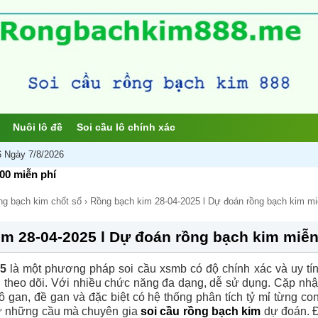
Nuôi lô đề
Soi cầu lô chính xác
6 Ngày 7/8/2026
00 miễn phí
ng bạch kim chốt số
›
Rồng bạch kim 28-04-2025 l Dự đoán rồng bạch kim m
m 28-04-2025 l Dự đoán rồng bạch kim miễ
25
là một phương pháp soi cầu xsmb có độ chính xác và uy tí
 theo dõi. Với nhiều chức năng đa dạng, dễ sử dụng. Cặp nhậ
ô gan, đề gan và đặc biệt có hệ thống phân tích tỷ mỉ từng co
 từ những cầu mà chuyên gia
soi cầu rồng bạch kim
dự đoán. Đ