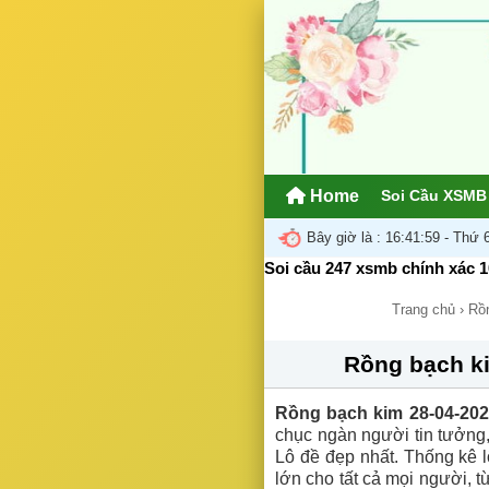
Home
Soi Cầu XSMB
Bây giờ là :
16:42:00 - Thứ 
Soi cầu 247 xsmb chính xác 1
Trang chủ
›
Rồ
Rồng bạch ki
Rồng bạch kim 28-04-20
chục ngàn người tin tưởng,
Lô đề đẹp nhất. Thống kê l
lớn cho tất cả mọi người,