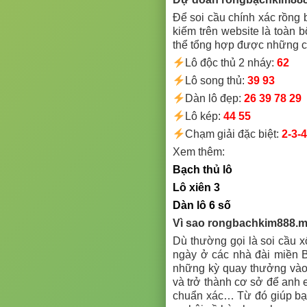
Để soi cầu chính xác rồng 
kiếm trên website là toàn b
thể tổng hợp được những c
Lô độc thủ 2 nháy:
62
Lô song thủ:
39 93
Dàn lô đẹp:
26 39 78 29
Lô kép:
44 55
Chạm giải đặc biệt:
2-3-
Xem thêm:
Bạch thủ lô
Lô xiên 3
Dàn lô 6 số
Vì sao rongbachkim888.m
Dù thường gọi là soi cầu
ngày ở các nhà đài miền 
những kỳ quay thưởng vào 
và trở thành cơ sở để anh 
chuẩn xác… Từ đó giúp bạn 