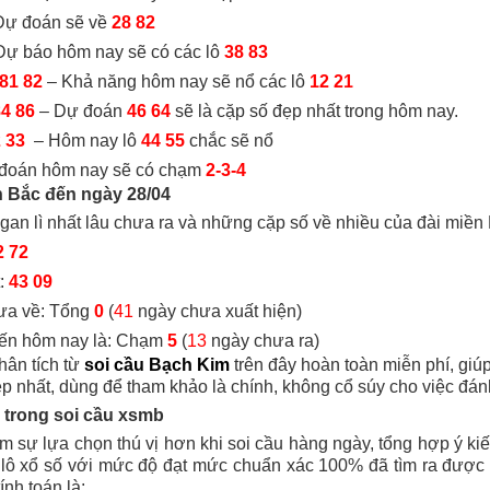
Dự đoán sẽ về
28 82
Dự báo hôm nay sẽ có các lô
38 83
81 82
– Khả năng hôm nay sẽ nổ các lô
12 21
84 86
– Dự đoán
46 64
sẽ là cặp số đẹp nhất trong hôm nay.
2 33
– Hôm nay lô
44 55
chắc sẽ nổ
đoán hôm nay sẽ có chạm
2-3-4
 Bắc đến ngày 28/04
gan lì nhất lâu chưa ra và những cặp số về nhiều của đài miền
 72
:
43 09
hưa về: Tổng
0
(
41
ngày chưa xuất hiện)
đến hôm nay là: Chạm
5
(
13
ngày chưa ra)
hân tích từ
soi cầu Bạch Kim
trên đây hoàn toàn miễn phí, giúp
 nhất, dùng để tham khảo là chính, không cổ súy cho việc đánh
trong soi cầu xsmb
m sự lựa chọn thú vị hơn khi soi cầu hàng ngày, tổng hợp ý kiế
ầu lô xổ số với mức độ đạt mức chuẩn xác 100% đã tìm ra đượ
ính toán là: