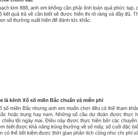
bạch kim 888, anh em không cần phải tính toán quá phức tạp, c
ộ kết quả trả về cần biết sẽ được hiển thị rõ ràng và đầy đủ.
on số thường xuất hiện để đánh tức khắc.
4
e là kênh Xổ số miền Bắc chuẩn và miễn phí
 xổ số miền Bắc nhưng anh em muốn chơi đều có thể tham kh
Bắc hoặc trung hay nam. Những số cầu dự đoán được thực h
chiều tối ngày mai. Điều này được thực hiện bởi các chuyên
em biết được khả năng trúng thưởng về số mấy, số cuối đặc biệt
có thể tiết kiệm được thời gian phân tích cũng như chi phí và