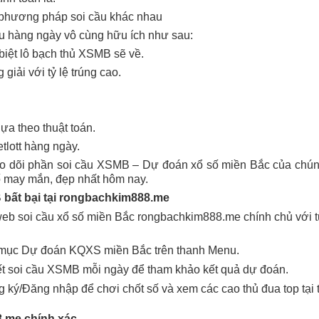
 phương pháp soi cầu khác nhau
 hàng ngày vô cùng hữu ích như sau:
biệt lô bạch thủ XSMB sẽ về.
 giải với tỷ lệ trúng cao.
ựa theo thuật toán.
tlott hàng ngày.
o dõi phần soi cầu XSMB – Dự đoán xổ số miền Bắc của chúng
 may mắn, đẹp nhất hôm nay.
bất bại tại rongbachkim888.me
web soi cầu xổ số miền Bắc rongbachkim888.me chính chủ với 
mục Dự đoán KQXS miền Bắc trên thanh Menu.
iết soi cầu XSMB mỗi ngày để tham khảo kết quả dự đoán.
ký/Đăng nhập để chơi chốt số và xem các cao thủ đua top tại 
.me chính xác