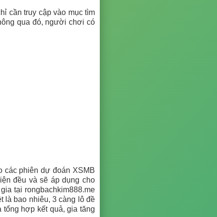
hỉ cần truy cập vào mục tìm
 Thông qua đó, người chơi có
ảo các phiên dự đoán XSMB
iện đều và sẽ áp dụng cho
 gia tại rongbachkim888.me
 là bao nhiêu, 3 càng lô đề
 tổng hợp kết quả, gia tăng