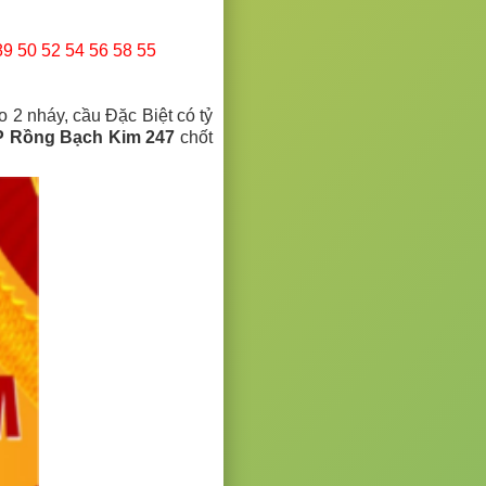
89 50 52 54 56 58 55
o 2 nháy, cầu Đặc Biệt có tỷ
P Rồng Bạch Kim 247
chốt