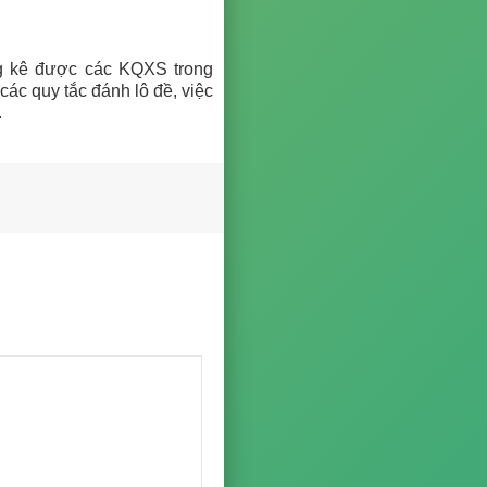
ống kê được các KQXS trong
ác quy tắc đánh lô đề, việc
.