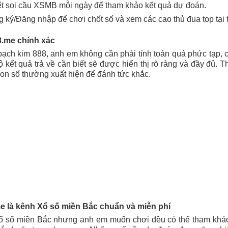
iết soi cầu XSMB mỗi ngày để tham khảo kết quả dự đoán.
ký/Đăng nhập để chơi chốt số và xem các cao thủ đua top tại 
.me chính xác
bạch kim 888, anh em không cần phải tính toán quá phức tạp, c
ộ kết quả trả về cần biết sẽ được hiển thị rõ ràng và đầy đủ.
on số thường xuất hiện để đánh tức khắc.
e là kênh Xổ số miền Bắc chuẩn và miễn phí
 xổ số miền Bắc nhưng anh em muốn chơi đều có thể tham kh