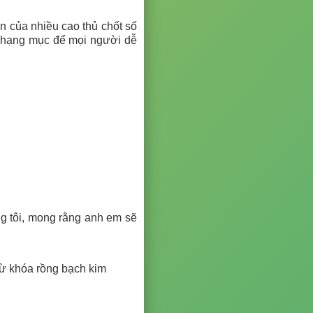
n của nhiều cao thủ chốt số
c hạng mục để mọi người dễ
 tôi, mong rằng anh em sẽ
từ khóa rồng bạch kim