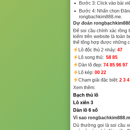
Bước 3: Click vào bài v
Bước 4: Nhấn chọn Đăng 
rongbachkim888.me.
Dự đoán rongbạchkim888
Để soi cầu chính xác rồng 
kiếm trên website là toàn b
thể tổng hợp được những c
Lô độc thủ 2 nháy:
47
Lô song thủ:
58 85
Dàn lô đẹp:
74 85 96 97
Lô kép:
00 22
Chạm giải đặc biệt:
2 3 4
Xem thêm:
Bạch thủ lô
Lô xiên 3
Dàn lô 6 số
Vì sao rongbachkim888.m
Dù thường gọi là soi cầu