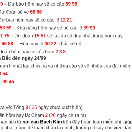
09
– Dự báo hôm nay sẽ có cặp
69 96
Dự đoán sẽ về
68 86
Dự báo hôm nay sẽ có các lô
12 21
53 59
– Khả năng hôm nay sẽ nổ các lô
39 93
1 75
– Dự đoán
15 51
sẽ là cặp số đẹp nhất trong hôm nay.
 66 88
– Hôm nay lô
00 22
chắc sẽ nổ
đoán hôm nay sẽ có chạm
2 3 8
 Bắc đến ngày 24/09
gan lì nhất lâu chưa ra và những cặp số về nhiều của đài miền
 54
:
09 
hưa về: Tổng
3
(
25
ngày chưa xuất hiện)
đến hôm nay là: Chạm
2
(
26
ngày chưa ra)
hân tích từ
soi cầu Bạch Kim
trên đây hoàn toàn miễn phí, giúp
 nhất, dùng để tham khảo là chính, không cổ súy cho việc đánh