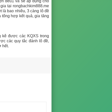
ện đều1 và sẽ áp dụng cho
 gia tại rongbachkim888.me
 là bao nhiêu, 3 càng lô đề
 tổng hợp kết quả, gia tăng
ống kê được các KQXS trong
ợc các quy tắc đánh lô đề,
 hết.