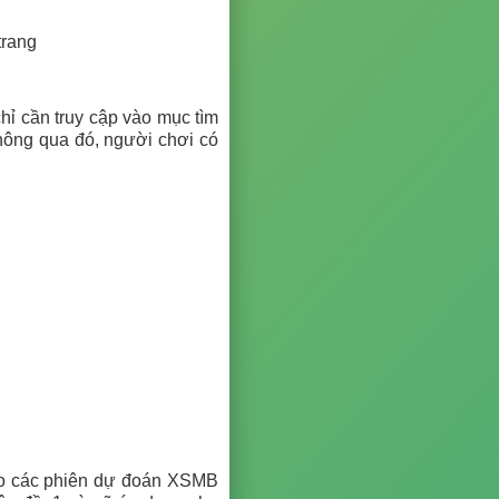
trang
hỉ cần truy cập vào mục tìm
 Thông qua đó, người chơi có
ảo các phiên dự đoán XSMB