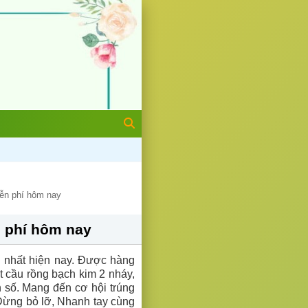
iễn phí hôm nay
n phí hôm nay
n nhất hiện nay. Được hàng
t cầu rồng bạch kim 2 nháy,
n số. Mang đến cơ hội trúng
ừng bỏ lỡ, Nhanh tay cùng