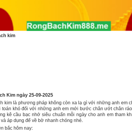
ạch kim
71 215 251 2
ch Kim ngày 25-09-2025
h kim là phương pháp không còn xa lạ gì với những anh em chơ
ài toán khó đối với những anh em mới bước chân ướt chân ráo
ng kê cầu bạc nhớ siêu chuẩn mỗi ngày cho anh em tham khả
 và áp dụng để về bờ nhanh chóng nhé.
ền bắc hôm nay: