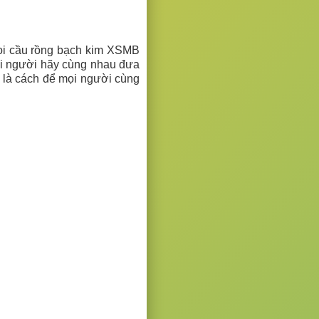
Soi cầu rồng bạch kim XSMB
ọi người hãy cùng nhau đưa
ó là cách để mọi người cùng