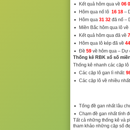
Kết quả hôm qua về
06 
Hôm qua nổ lô
16 18
– 
Hôm qua
31 32
đã nổ – 
Miền Bắc hôm qua lô về
Kết quả hôm qua đã về
7
Hôm qua lô kép đã về
44
Đề
59
về hôm qua – Dự 
Thống kê RBK xổ số miền
Thống kê nhanh các cặp lô 
Các cặp lô gan lì nhất:
98
Các cặp lô về nhiều nhất
Tổng đề gan nhất lâu c
Chạm đề gan nhất tính 
Tất cả những thống kê và p
tham khảo những cặp số đẹp