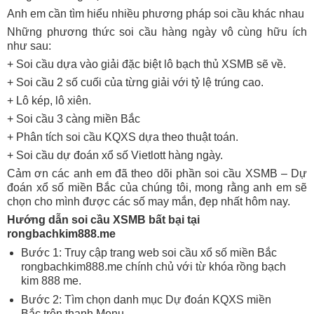
Anh em cần tìm hiểu nhiều phương pháp soi cầu khác nhau
Những phương thức soi cầu hàng ngày vô cùng hữu ích
như sau:
+ Soi cầu dựa vào giải đặc biệt lô bạch thủ XSMB sẽ về.
+ Soi cầu 2 số cuối của từng giải với tỷ lệ trúng cao.
+ Lô kép, lô xiên.
+ Soi cầu 3 càng miền Bắc
+ Phân tích soi cầu KQXS dựa theo thuật toán.
+ Soi cầu dự đoán xổ số Vietlott hàng ngày.
Cảm ơn các anh em đã theo dõi phần soi cầu XSMB – Dự
đoán xổ số miền Bắc của chúng tôi, mong rằng anh em sẽ
chọn cho mình được các số may mắn, đẹp nhất hôm nay.
Hướng dẫn soi cầu XSMB bất bại tại
rongbachkim888.me
Bước 1: Truy cập trang web soi cầu xổ số miền Bắc
rongbachkim888.me chính chủ với từ khóa rồng bạch
kim 888 me.
Bước 2: Tìm chọn danh mục Dự đoán KQXS miền
Bắc trên thanh Menu.