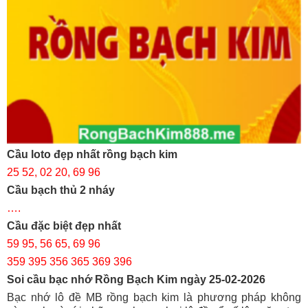
Cầu loto đẹp nhất rồng bạch kim
25 52, 02 20, 69 96
Cầu bạch thủ 2 nháy
….
Cầu đặc biệt đẹp nhất
59 95, 56 65, 69 96
359 395 356 365 369 396
Soi cầu bạc nhớ Rồng Bạch Kim ngày 25-02-2026
Bạc nhớ lô đề MB rồng bạch kim là phương pháp không