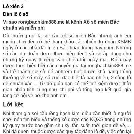
Lô xiên 3
Dàn lô 6 số
Vì sao rongbachkim888.me là kênh Xổ số miền Bắc
chuẩn và miễn phí
Dù thường gọi là soi cầu xổ số miền Bắc nhưng anh em
muốn chơi đều có thể tham khảo các phiên dự đoán XSMB
ngày ở các nhà đài miền Bắc hoặc trung hay nam. Những
số cầu dự đoán được thực hiện đều1 và sẽ áp dụng cho
những kỳ quay thưởng vào chiều tối ngày mai. Điều này
được thực hiện bởi các chuyên gia tại rongbachkim888.me
và trở thành cơ sở để anh em biết được khả năng trúng
thưởng về số mấy, số cuối đặc biệt là bao nhiêu, 3 càng lô
đề chuẩn xác… Từ đó giúp bạn có thể tiết kiệm được thời
gian phân tích cũng như chi phí và tổng hợp kết quả, gia
tăng cơ hội về bờ cho anh em.
Lời kết
Khi tham gia soi cầu rồng bạch kim, điều cần thiết là người
chơi nên tìm hiểu và thống kê được các KQXS trong những
kỳ quay trước bao gồm chu kỳ, tần suất, thời gian đề về,…
Khi đã quen thuộc được các quy tắc đánh lô đề, việc còn lại