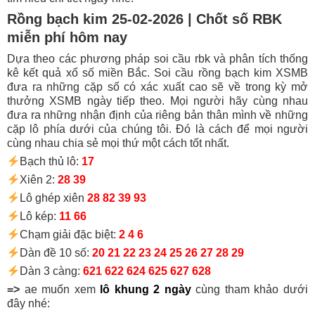
Rồng bạch kim 25-02-2026 | Chốt số RBK
miễn phí hôm nay
Dựa theo các phương pháp soi cầu rbk và phân tích thống
kê kết quả xổ số miền Bắc. Soi cầu rồng bạch kim XSMB
đưa ra những cặp số có xác xuất cao sẽ về trong kỳ mở
thưởng XSMB ngày tiếp theo. Mọi người hãy cùng nhau
đưa ra những nhận định của riêng bản thân mình về những
cặp lô phía dưới của chúng tôi. Đó là cách để mọi người
cùng nhau chia sẻ mọi thứ một cách tốt nhất.
Bạch thủ lô:
17
Xiên 2:
28 39
Lô ghép xiên
28 82 39 93
Lô kép:
11 66
Chạm giải đặc biệt:
2 4 6
Dàn đề 10 số:
20 21 22 23 24 25 26 27 28 29
Dàn 3 càng:
621 622 624 625 627 628
=>
ae muốn xem
lô khung 2 ngày
cùng tham khảo dưới
đây nhé: