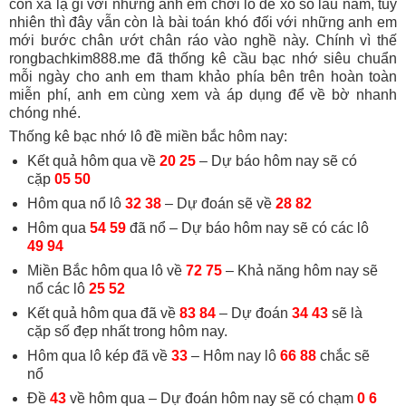
còn xa lạ gì với những anh em chơi lô đề xổ số lâu năm, tuy
nhiên thì đây vẫn còn là bài toán khó đối với những anh em
mới bước chân ướt chân ráo vào nghề này. Chính vì thế
rongbachkim888.me đã thống kê cầu bạc nhớ siêu chuẩn
mỗi ngày cho anh em tham khảo phía bên trên hoàn toàn
miễn phí, anh em cùng xem và áp dụng để về bờ nhanh
chóng nhé.
Thống kê bạc nhớ lô đề miền bắc hôm nay:
Kết quả hôm qua về
20 25
– Dự báo hôm nay sẽ có
cặp
05 50
Hôm qua nổ lô
32 38
– Dự đoán sẽ về
28 82
Hôm qua
54 59
đã nổ – Dự báo hôm nay sẽ có các lô
49 94
Miền Bắc hôm qua lô về
72 75
– Khả năng hôm nay sẽ
nổ các lô
25 52
Kết quả hôm qua đã về
83 84
– Dự đoán
34 43
sẽ là
cặp số đẹp nhất trong hôm nay.
Hôm qua lô kép đã về
33
– Hôm nay lô
66 88
chắc sẽ
nổ
Đề
43
về hôm qua – Dự đoán hôm nay sẽ có chạm
0 6