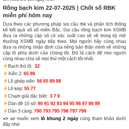
Rồng bạch kim 22-07-2025 | Chốt số RBK
miễn phí hôm nay
Dựa theo các phương pháp soi cầu rbk và phân tích thống
kê kết quả xổ số miền Bắc. Soi cầu rồng bạch kim XSMB
đưa ra những cặp số có xác xuất cao sẽ về trong kỳ mở
thưởng XSMB ngày tiếp theo. Mọi người hãy cùng nhau
đưa ra những nhận định của riêng bản thân mình về những
cặp lô phía dưới của chúng tôi. Đó là cách để mọi người
cùng nhau chia sẻ mọi thứ một cách tốt nhất.
Bạch thủ lô:
32
Xiên 2:
65 98
Lô ghép xiên
56 65 89 98
Lô kép:
55 77
Chạm giải đặc biệt:
3 7 9
Dàn đề 10 số:
90 91 92 93 94 95 96 97 98 99
Dàn 3 càng:
790 793 795 796 797 799
=>
ae muốn xem
lô khung 2 ngày
cùng tham khảo dưới
đây nhé: