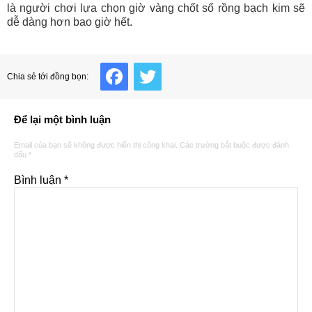
là người chơi lựa chọn giờ vàng chốt số rồng bạch kim sẽ
dễ dàng hơn bao giờ hết.
Facebook
Twitter
Chia sẻ tới đồng bọn:
Để lại một bình luận
Email của bạn sẽ không được hiển thị công khai.
Các trường bắt buộc được đánh
dấu
*
Bình luận
*