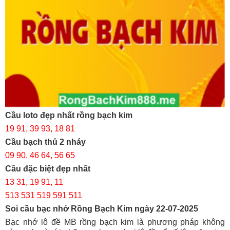
Cầu loto đẹp nhất rồng bạch kim
19 91, 39 93, 18 81
Cầu bạch thủ 2 nháy
09 90, 46 64, 56 65
Cầu đặc biệt đẹp nhất
13 31, 19 91, 11
513 531 519 591 511
Soi cầu bạc nhớ Rồng Bạch Kim ngày 22-07-2025
Bạc nhớ lô đề MB rồng bạch kim là phương pháp không