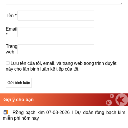
Tên
*
Email
*
Trang
web
Lưu tên của tôi, email, và trang web trong trình duyệt
này cho lần bình luận kế tiếp của tôi.
Gợi ý cho bạn
Rồng bạch kim 07-08-2026 l Dự đoán rồng bạch kim
miễn phí hôm nay