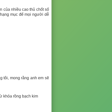
n của nhiều cao thủ chốt số
c hạng mục để mọi người dễ
 tôi, mong rằng anh em sẽ
từ khóa rồng bạch kim