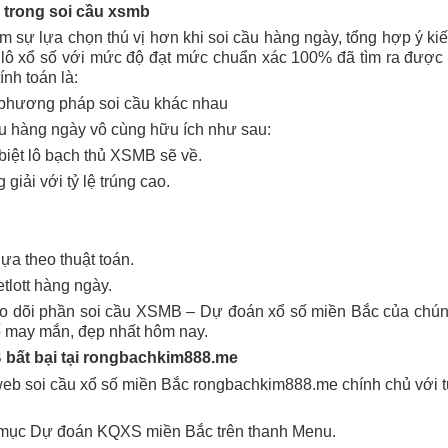
trong soi cầu xsmb
m sự lựa chọn thú vị hơn khi soi cầu hàng ngày, tổng hợp ý kiế
ầu lô xổ số với mức độ đạt mức chuẩn xác 100% đã tìm ra đượ
ính toán là:
 phương pháp soi cầu khác nhau
 hàng ngày vô cùng hữu ích như sau:
biệt lô bạch thủ XSMB sẽ về.
 giải với tỷ lệ trúng cao.
ựa theo thuật toán.
tlott hàng ngày.
o dõi phần soi cầu XSMB – Dự đoán xổ số miền Bắc của chúng
 may mắn, đẹp nhất hôm nay.
bất bại tại rongbachkim888.me
web soi cầu xổ số miền Bắc rongbachkim888.me chính chủ với 
mục Dự đoán KQXS miền Bắc trên thanh Menu.