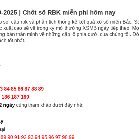
0-2025 | Chốt số RBK miễn phí hôm nay
soi cầu rbk và phân tích thống kê kết quả xổ số miền Bắc. 
c xuất cao sẽ về trong kỳ mở thưởng XSMB ngày tiếp theo. M
ng bản thân mình về những cặp lô phía dưới của chúng tôi. Đ
ch tốt nhất.
8
3 84 85 86 87 88 89
 186 187 189
2 ngày
cùng tham khảo dưới đây nhé:
ày
bại
 89 90 91 92 93 94 95 96 97 98 99