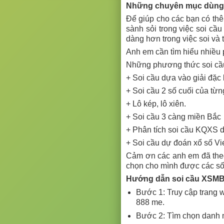
Những chuyên mục dùng 
Để giúp cho các bạn có thê
sành sỏi trong việc soi c
dàng hơn trong việc soi và t
Anh em cần tìm hiểu nhiều
Những phương thức soi cầu
+ Soi cầu dựa vào giải đặc 
+ Soi cầu 2 số cuối của từng
+ Lô kép, lô xiên.
+ Soi cầu 3 càng miền Bắc
+ Phân tích soi cầu KQXS d
+ Soi cầu dự đoán xổ số Vie
Cảm ơn các anh em đã the
chọn cho mình được các số
Hướng dẫn soi cầu XSMB 
Bước 1: Truy cập trang 
888 me.
Bước 2: Tìm chọn danh 