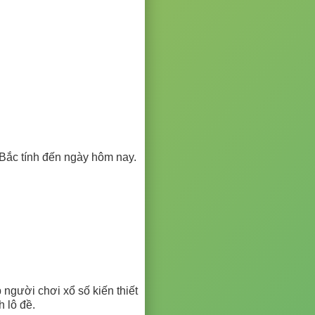
 Bắc tính đến ngày hôm nay.
34
 người chơi xổ số kiến thiết
 lô đề.