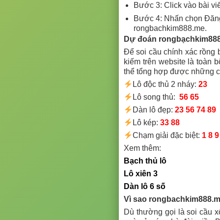
Bước 3: Click vào bài v
Bước 4: Nhấn chọn Đăng 
rongbachkim888.me.
Dự đoán rongbạchkim888
Để soi cầu chính xác rồng 
kiếm trên website là toàn b
thể tổng hợp được những c
Lô độc thủ 2 nháy:
23
Lô song thủ:
56 65
Dàn lô đẹp:
23 56 74 89
Lô kép:
33 88
Chạm giải đặc biệt:
1 8 9
Xem thêm:
Bạch thủ lô
Lô xiên 3
Dàn lô 6 số
Vì sao rongbachkim888.m
Dù thường gọi là soi cầu