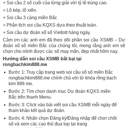
+ Soi cầu 2 số cuối của từng giải với tỷ lệ trúng cao.
+ Lô kép, lô xiên.
+ Soi cầu 3 càng miền Bắc
+ Phân tích soi cầu KQXS dựa theo thuật toán.
+ Soi cầu dự đoán xổ số Vietlott hàng ngày.
Cảm ơn các anh em đã theo dõi phần soi cầu XSMB – Dự
đoán xổ số miền Bắc của chúng tôi, mong rằng anh em sẽ
chọn cho mình được các số may mắn, đẹp nhất hôm nay.
Hướng dẫn soi cầu XSMB bất bại tại
rongbachkim888.me
Bước 1: Truy cập trang web soi cầu xổ số miền Bắc
rongbachkim888.me chính chủ với từ khóa rồng bạch
kim 888 me.
Bước 2: Tìm chọn danh mục Dự đoán KQXS miền
Bắc trên thanh Menu.
Bước 3: Click vào bài viết soi cầu XSMB mỗi ngày để
tham khảo kết quả dự đoán.
Bước 4: Nhấn chọn Đăng ký/Đăng nhập để chơi chốt
số và xem các cao thủ đua top tại trang