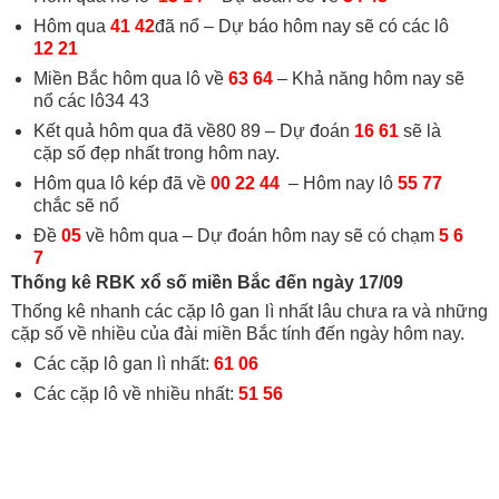
Hôm qua
41 42
đã nổ – Dự báo hôm nay sẽ có các lô
12 21
Miền Bắc hôm qua lô về
63 64
– Khả năng hôm nay sẽ
nổ các lô34 43
Kết quả hôm qua đã về80 89
– Dự đoán
16 61
sẽ là
cặp số đẹp nhất trong hôm nay.
Hôm qua lô kép đã về
00 22 44
– Hôm nay lô
55 77
chắc sẽ nổ
Đề
05
về hôm qua – Dự đoán hôm nay sẽ có chạm
5 6
7
Thống kê RBK xổ số miền Bắc đến ngày 17/09
Thống kê nhanh các cặp lô gan lì nhất lâu chưa ra và những
cặp số về nhiều của đài miền Bắc tính đến ngày hôm nay.
Các cặp lô gan lì nhất:
61 06
Các cặp lô về nhiều nhất:
51 56