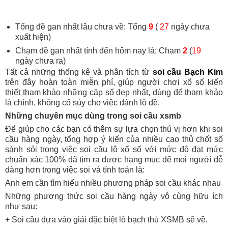
Tổng đề gan nhất lâu chưa về: Tổng
9
(
27
ngày chưa
xuất hiện)
Chạm đề gan nhất tính đến hôm nay là: Chạm
2
(
19
ngày chưa ra)
Tất cả những thống kê và phân tích từ
soi cầu Bạch Kim
trên đây hoàn toàn miễn phí, giúp người chơi xổ số kiến
thiết tham khảo những cặp số đẹp nhất, dùng để tham khảo
là chính, không cổ súy cho việc đánh lô đề.
Những chuyên mục dùng trong soi cầu xsmb
Để giúp cho các bạn có thêm sự lựa chọn thú vị hơn khi soi
cầu hàng ngày, tổng hợp ý kiến của nhiều cao thủ chốt số
sành sỏi trong việc soi cầu lô xổ số với mức độ đạt mức
chuẩn xác 100% đã tìm ra được hạng mục để mọi người dễ
dàng hơn trong việc soi và tính toán là:
Anh em cần tìm hiểu nhiều phương pháp soi cầu khác nhau
Những phương thức soi cầu hàng ngày vô cùng hữu ích
như sau:
+ Soi cầu dựa vào giải đặc biệt lô bạch thủ XSMB sẽ về.