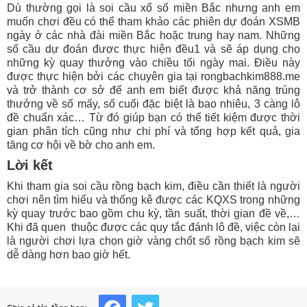
Dù thường gọi là soi cầu xổ số miền Bắc nhưng anh em
muốn chơi đều có thể tham khảo các phiên dự đoán XSMB
ngày ở các nhà đài miền Bắc hoặc trung hay nam. Những
số cầu dự đoán được thực hiện đều1 và sẽ áp dụng cho
những kỳ quay thưởng vào chiều tối ngày mai. Điều này
được thực hiện bởi các chuyên gia tại rongbachkim888.me
và trở thành cơ sở để anh em biết được khả năng trúng
thưởng về số mấy, số cuối đặc biệt là bao nhiêu, 3 càng lô
đề chuẩn xác… Từ đó giúp bạn có thể tiết kiệm được thời
gian phân tích cũng như chi phí và tổng hợp kết quả, gia
tăng cơ hội về bờ cho anh em.
Lời kết
Khi tham gia soi cầu rồng bạch kim, điều cần thiết là người
chơi nên tìm hiểu và thống kê được các KQXS trong những
kỳ quay trước bao gồm chu kỳ, tần suất, thời gian đề về,…
Khi đã quen thuộc được các quy tắc đánh lô đề, việc còn lại
là người chơi lựa chọn giờ vàng chốt số rồng bạch kim sẽ
dễ dàng hơn bao giờ hết.
Facebook
Twitter