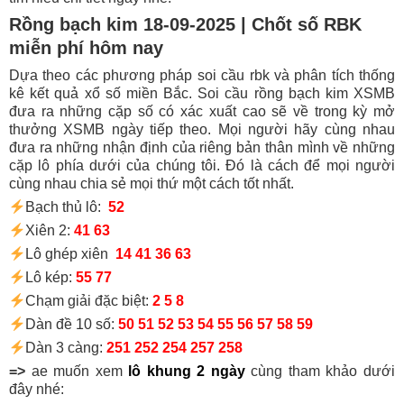
Rồng bạch kim 18-09-2025 | Chốt số RBK
miễn phí hôm nay
Dựa theo các phương pháp soi cầu rbk và phân tích thống
kê kết quả xổ số miền Bắc. Soi cầu rồng bạch kim XSMB
đưa ra những cặp số có xác xuất cao sẽ về trong kỳ mở
thưởng XSMB ngày tiếp theo. Mọi người hãy cùng nhau
đưa ra những nhận định của riêng bản thân mình về những
cặp lô phía dưới của chúng tôi. Đó là cách để mọi người
cùng nhau chia sẻ mọi thứ một cách tốt nhất.
Bạch thủ lô:
52
Xiên 2:
41 63
Lô ghép xiên
14 41 36 63
Lô kép:
55 77
Chạm giải đặc biệt:
2 5 8
Dàn đề 10 số:
50 51 52 53 54 55 56 57 58 59
Dàn 3 càng:
251 252 254 257 258
=>
ae muốn xem
lô khung 2 ngày
cùng tham khảo dưới
đây nhé: