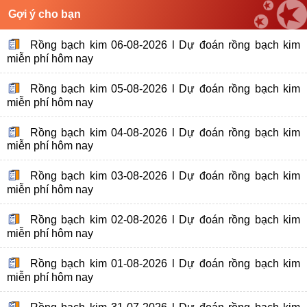
Gợi ý cho bạn
Rồng bạch kim 06-08-2026 l Dự đoán rồng bạch kim
miễn phí hôm nay
Rồng bạch kim 05-08-2026 l Dự đoán rồng bạch kim
miễn phí hôm nay
Rồng bạch kim 04-08-2026 l Dự đoán rồng bạch kim
miễn phí hôm nay
Rồng bạch kim 03-08-2026 l Dự đoán rồng bạch kim
miễn phí hôm nay
Rồng bạch kim 02-08-2026 l Dự đoán rồng bạch kim
miễn phí hôm nay
Rồng bạch kim 01-08-2026 l Dự đoán rồng bạch kim
miễn phí hôm nay