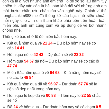
còn xa lạ gì với những anh em chơi lô đề xổ số lâu năm, tuy
nhiên thì đây vẫn còn là bài toán khó đối với những anh em
mới bước chân ướt chân ráo vào nghề này. Chính vì thế
rongbachkim888.me đã thống kê cầu bạc nhớ siêu chuẩn
mỗi ngày cho anh em tham khảo phía bên trên hoàn toàn
miễn phí, anh em cùng xem và áp dụng để về bờ nhanh
chóng nhé.
Thống kê bạc nhớ lô đề miền bắc hôm nay:
Kết quả hôm qua về
21 24
– Dự báo hôm nay sẽ có
cặp
14 41
Hôm qua nổ lô
42 43
– Dự đoán sẽ về
23 32
Hôm qua
54 57
đã nổ – Dự báo hôm nay sẽ có các lô
47 74
Miền Bắc hôm qua lô về
64 68
– Khả năng hôm nay sẽ
nổ các lô
48 84
Kết quả hôm qua đã về
96 97
– Dự đoán
67 76
sẽ là
cặp số đẹp nhất trong hôm nay.
Hôm qua lô kép đã về
00 88
– Hôm nay lô
22 55
chắc
sẽ nổ
Đề
24
về hôm qua – Dự đoán hôm nay sẽ có chạm
0 5