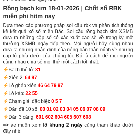
Rồng bạch kim 18-01-2026 | Chốt số RBK
miễn phí hôm nay
Dựa theo các phương pháp soi cầu rbk và phân tích thống
kê kết quả xổ số miền Bắc. Soi cầu rồng bạch kim XSMB
đưa ra những cặp số có xác xuất cao sẽ về trong kỳ mở
thưởng XSMB ngày tiếp theo. Mọi người hãy cùng nhau
đưa ra những nhận định của riêng bản thân mình về những
cặp lô phía dưới của chúng tôi. Đó là cách để mọi người
cùng nhau chia sẻ mọi thứ một cách tốt nhất.
Bạch thủ lô:
31
Xiên 2:
64 97
Lô ghép xiên
46 64 79 97
Lô kép:
22 55
Chạm giải đặc biệt:
0 5 7
Dàn đề 10 số:
00 01 02 03 04 05 06 07 08 09
Dàn 3 càng:
601 602 604 605 607 608
=>
ae muốn xem
lô khung 2 ngày
cùng tham khảo dưới
đây nhé: