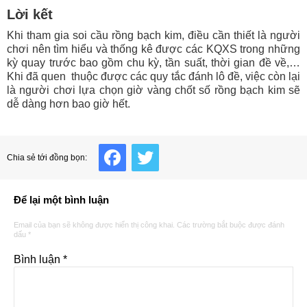
Lời kết
Khi tham gia soi cầu rồng bạch kim, điều cần thiết là người
chơi nên tìm hiểu và thống kê được các KQXS trong những
kỳ quay trước bao gồm chu kỳ, tần suất, thời gian đề về,…
Khi đã quen thuộc được các quy tắc đánh lô đề, việc còn lại
là người chơi lựa chọn giờ vàng chốt số rồng bạch kim sẽ
dễ dàng hơn bao giờ hết.
Facebook
Twitter
Chia sẻ tới đồng bọn:
Để lại một bình luận
Email của bạn sẽ không được hiển thị công khai.
Các trường bắt buộc được đánh
dấu
*
Bình luận
*