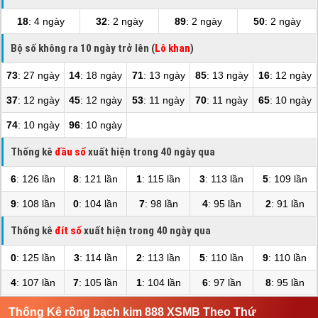
18
: 4 ngày
32
: 2 ngày
89
: 2 ngày
50
: 2 ngày
Bộ số không ra 10 ngày trở lên (
Lô khan
)
73
: 27 ngày
14
: 18 ngày
71
: 13 ngày
85
: 13 ngày
16
: 12 ngày
37
: 12 ngày
45
: 12 ngày
53
: 11 ngày
70
: 11 ngày
65
: 10 ngày
74
: 10 ngày
96
: 10 ngày
Thống kê
đầu số
xuất hiện trong 40 ngày qua
6
: 126 lần
8
: 121 lần
1
: 115 lần
3
: 113 lần
5
: 109 lần
9
: 108 lần
0
: 104 lần
7
: 98 lần
4
: 95 lần
2
: 91 lần
Thống kê
đít số
xuất hiện trong 40 ngày qua
0
: 125 lần
3
: 114 lần
2
: 113 lần
5
: 110 lần
9
: 110 lần
4
: 107 lần
7
: 105 lần
1
: 104 lần
6
: 97 lần
8
: 95 lần
Thống Kê rồng bạch kim 888 XSMB Theo Thứ