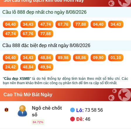
Soi cầu rồng bạch kim 888 Hôm Nay
Cầu lô 888 đẹp nhất cho ngày 8/08/2026
04,40
34,43
47,74
67,76
77,88
04,40
34,43
47,74
67,76
77,88
Cầu 888 đặc biệt đẹp nhất ngày 8/08/2026
04,40
34,43
48,84
89,98
68,86
09,90
01,10
24,42
48,84
49,94
"
Cầu đẹp XSMB
" là do hệ thống tự động tính toán theo một số tiêu chí. Các
bạn nên tham khảo thêm các công cụ phân tích để tìm ra cặp số tốt nhất.
Cao Thủ Mở Bát Ngày
Ngô chè chốt
Lô:
73 58 56
số
Đề:
46
84.72%