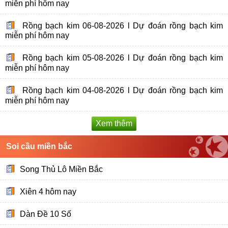
miễn phí hôm nay
Rồng bạch kim 06-08-2026 l Dự đoán rồng bạch kim
miễn phí hôm nay
Rồng bạch kim 05-08-2026 l Dự đoán rồng bạch kim
miễn phí hôm nay
Rồng bạch kim 04-08-2026 l Dự đoán rồng bạch kim
miễn phí hôm nay
Xem thêm
Soi cầu miền bắc
Song Thủ Lô Miền Bắc
Xiên 4 hôm nay
Dàn Đề 10 Số