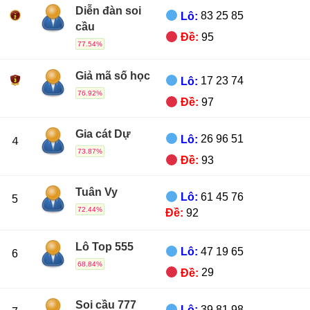
Diễn đàn soi
Lô:
83 25 85
cầu
Đề:
95
77.54%
Giả mã số học
Lô:
17 23 74
76.92%
Đề:
97
Gia cát Dự
Lô:
26 96 51
４
73.87%
Đề:
93
Tuân Vy
Lô:
61 45 76
5
72.44%
Đề:
92
Lô Top 555
Lô:
47 19 65
6
68.84%
Đề:
29
Soi cầu 777
Lô:
39 81 98