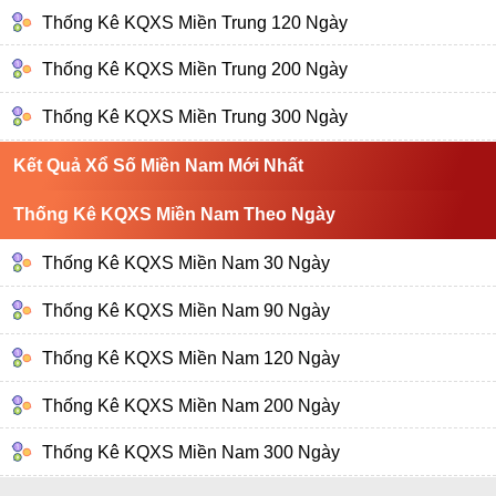
Thống Kê KQXS Miền Trung 120 Ngày
Thống Kê KQXS Miền Trung 200 Ngày
Thống Kê KQXS Miền Trung 300 Ngày
Kết Quả Xổ Số Miền Nam Mới Nhất
Thống Kê KQXS Miền Nam Theo Ngày
Thống Kê KQXS Miền Nam 30 Ngày
Thống Kê KQXS Miền Nam 90 Ngày
Thống Kê KQXS Miền Nam 120 Ngày
Thống Kê KQXS Miền Nam 200 Ngày
Thống Kê KQXS Miền Nam 300 Ngày