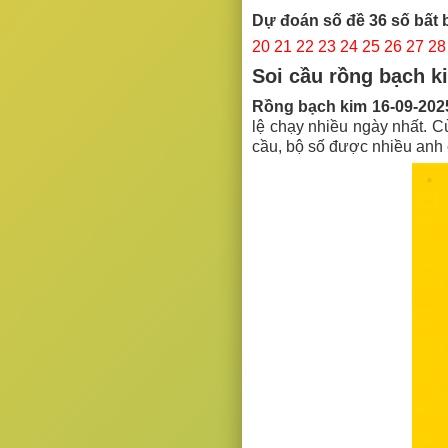
Dự đoán số đề 36 số bất 
20 21 22 23 24 25 26 27 28
Soi cầu rồng bạch k
Rồng bạch kim 16-09-202
lệ chạy nhiều ngày nhất. 
cầu, bộ số được nhiều an