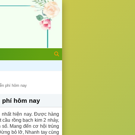
iễn phí hôm nay
n phí hôm nay
n nhất hiện nay. Được hàng
t cầu rồng bạch kim 2 nháy,
n số. Mang đến cơ hội trúng
ừng bỏ lỡ, Nhanh tay cùng