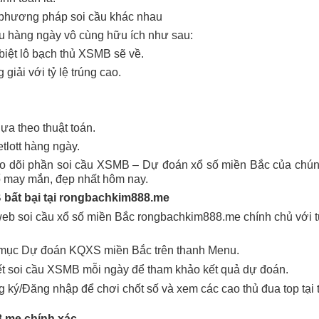
 phương pháp soi cầu khác nhau
 hàng ngày vô cùng hữu ích như sau:
biệt lô bạch thủ XSMB sẽ về.
 giải với tỷ lệ trúng cao.
ựa theo thuật toán.
tlott hàng ngày.
o dõi phần soi cầu XSMB – Dự đoán xổ số miền Bắc của chúng
 may mắn, đẹp nhất hôm nay.
bất bại tại rongbachkim888.me
web soi cầu xổ số miền Bắc rongbachkim888.me chính chủ với 
mục Dự đoán KQXS miền Bắc trên thanh Menu.
iết soi cầu XSMB mỗi ngày để tham khảo kết quả dự đoán.
ký/Đăng nhập để chơi chốt số và xem các cao thủ đua top tại 
.me chính xác