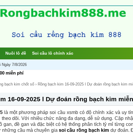
Nuôi lô đề
Soi cầu lô chính xác
6 Ngày 7/8/2026
00 miễn phí
ng bạch kim chốt số
›
Rồng bạch kim 16-09-2025 l Dự đoán rồng bạch kim m
m 16-09-2025 l Dự đoán rồng bạch kim miễ
25
là một phương pháp soi cầu xsmb có độ chính xác và uy tí
 theo dõi. Với nhiều chức năng đa dạng, dễ sử dụng. Cặp nhậ
ô gan, đề gan và đặc biệt có hệ thống phân tích tỷ mỉ từng co
 từ những cầu mà chuyên gia
soi cầu rồng bạch kim
dự đoán. Đ