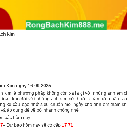
ạch kim
ch Kim ngày 16-09-2025
h kim là phương pháp không còn xa lạ gì với những anh em chơ
ài toán khó đối với những anh em mới bước chân ướt chân ráo
ng kê cầu bạc nhớ siêu chuẩn mỗi ngày cho anh em tham khả
 và áp dụng để về bờ nhanh chóng nhé.
ền bắc hôm nay:
07
– Dự báo hôm nay sẽ có cặp
17 71