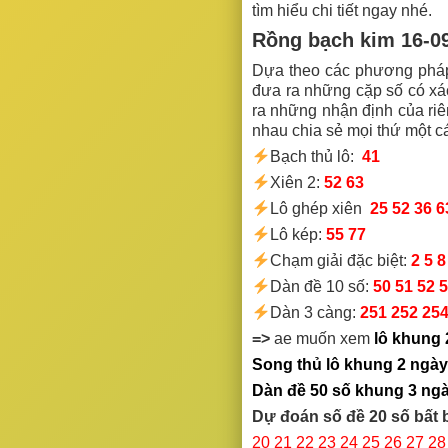
tìm hiểu chi tiết ngay nhé.
Rồng bạch kim 16-0
Dựa theo các phương pháp 
đưa ra những cặp số có xá
ra những nhận định của riê
nhau chia sẻ mọi thứ một cá
Bạch thủ lô:
41
Xiên 2:
52 63
Lô ghép xiên
25 52 36 6
Lô kép:
55 77
Chạm giải đặc biệt:
2 5 8
Dàn đề 10 số:
50 51 52 5
Dàn 3 càng:
251 252 254
=>
ae muốn xem
lô khung 
Song thủ lô khung 2 ngày
Dàn đề 50 số khung 3 ng
Dự đoán số đề 20 số bất 
20 21 22 23 24 25 26 27 28