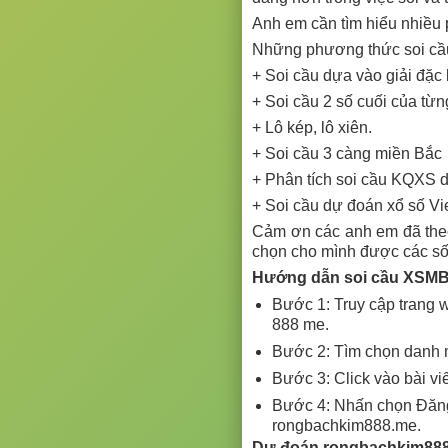
Anh em cần tìm hiểu nhiều
Những phương thức soi cầu
+ Soi cầu dựa vào giải đặc 
+ Soi cầu 2 số cuối của từng
+ Lô kép, lô xiên.
+ Soi cầu 3 càng miền Bắc
+ Phân tích soi cầu KQXS d
+ Soi cầu dự đoán xổ số Vie
Cảm ơn các anh em đã the
chọn cho mình được các số
Hướng dẫn soi cầu XSMB 
Bước 1: Truy cập trang 
888 me.
Bước 2: Tìm chọn danh 
Bước 3: Click vào bài v
Bước 4: Nhấn chọn Đăng 
rongbachkim888.me.
Dự đoán rongbạchkim888