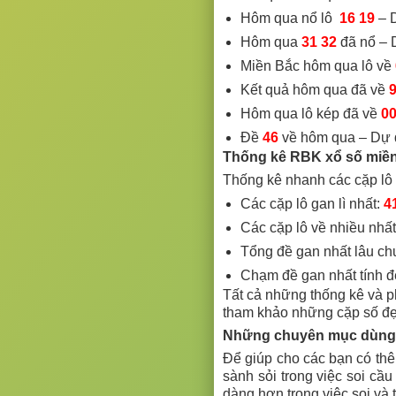
Hôm qua nổ lô
16 19
– 
Hôm qua
31 32
đã nổ – 
Miền Bắc hôm qua lô về
Kết quả hôm qua đã về
Hôm qua lô kép đã về
00
Đề
46
về hôm qua – Dự 
Thống kê RBK xổ số miền
Thống kê nhanh các cặp lô 
Các cặp lô gan lì nhất:
41
Các cặp lô về nhiều nhất
Tổng đề gan nhất lâu c
Chạm đề gan nhất tính 
Tất cả những thống kê và p
tham khảo những cặp số đẹp
Những chuyên mục dùng 
Để giúp cho các bạn có thê
sành sỏi trong việc soi c
dàng hơn trong việc soi và t