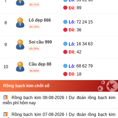
7
65.71%
Đề:
89
Lô đẹp 666
Lô:
72 24 15
8
64.15%
Đề:
36
Soi cầu 999
Lô:
16 34 63
9
60.35%
Đề:
42
Cầu đẹp 88
Lô:
68 62 79
10
58.69%
Đề:
18
Rồng bạch kim chốt số
Rồng bạch kim 08-08-2026 l Dự đoán rồng bạch kim
miễn phí hôm nay
Rồng bạch kim 07-08-2026 l Dự đoán rồng bạch kim