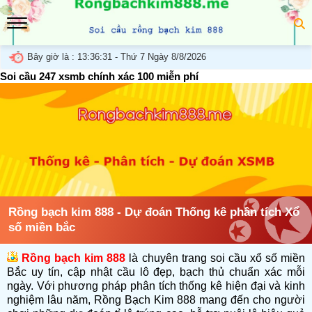
Bây giờ là :
13:36:31 - Thứ 7 Ngày 8/8/2026
Soi cầu 247 xsmb chính xác 100 miễn phí
Rồng bạch kim 888 - Dự đoán Thống kê phân tích Xổ
số miền bắc
Rồng bạch kim 888
là chuyên trang soi cầu xổ số miền
Bắc uy tín, cập nhật cầu lô đẹp, bạch thủ chuẩn xác mỗi
ngày. Với phương pháp phân tích thống kê hiện đại và kinh
nghiệm lâu năm, Rồng Bạch Kim 888 mang đến cho người