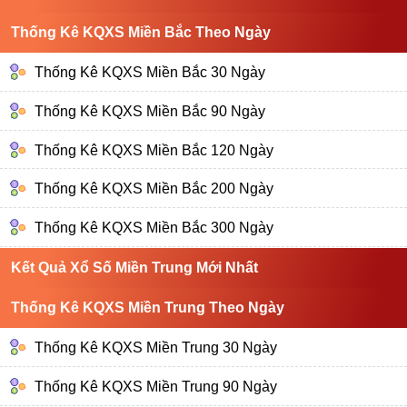
Thống Kê KQXS Miền Bắc Theo Ngày
Thống Kê KQXS Miền Bắc 30 Ngày
Thống Kê KQXS Miền Bắc 90 Ngày
Thống Kê KQXS Miền Bắc 120 Ngày
Thống Kê KQXS Miền Bắc 200 Ngày
Thống Kê KQXS Miền Bắc 300 Ngày
Kết Quả Xổ Số Miền Trung Mới Nhất
Thống Kê KQXS Miền Trung Theo Ngày
Thống Kê KQXS Miền Trung 30 Ngày
Thống Kê KQXS Miền Trung 90 Ngày