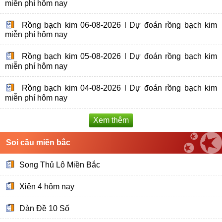
miễn phí hôm nay
Rồng bạch kim 06-08-2026 l Dự đoán rồng bạch kim
miễn phí hôm nay
Rồng bạch kim 05-08-2026 l Dự đoán rồng bạch kim
miễn phí hôm nay
Rồng bạch kim 04-08-2026 l Dự đoán rồng bạch kim
miễn phí hôm nay
Xem thêm
Soi cầu miền bắc
Song Thủ Lô Miền Bắc
Xiên 4 hôm nay
Dàn Đề 10 Số