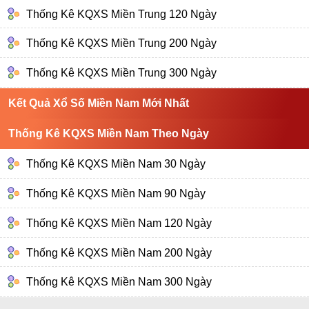
Thống Kê KQXS Miền Trung 120 Ngày
Thống Kê KQXS Miền Trung 200 Ngày
Thống Kê KQXS Miền Trung 300 Ngày
Kết Quả Xổ Số Miền Nam Mới Nhất
Thống Kê KQXS Miền Nam Theo Ngày
Thống Kê KQXS Miền Nam 30 Ngày
Thống Kê KQXS Miền Nam 90 Ngày
Thống Kê KQXS Miền Nam 120 Ngày
Thống Kê KQXS Miền Nam 200 Ngày
Thống Kê KQXS Miền Nam 300 Ngày