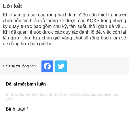
Lời kết
Khi tham gia soi cầu rồng bạch kim, điều cần thiết là người
chơi nên tìm hiểu và thống kê được các KQXS trong những
kỳ quay trước bao gồm chu kỳ, tần suất, thời gian đề về,…
Khi đã quen thuộc được các quy tắc đánh lô đề, việc còn lại
là người chơi lựa chọn giờ vàng chốt số rồng bạch kim sẽ
dễ dàng hơn bao giờ hết.
Facebook
Twitter
Chia sẻ tới đồng bọn:
Để lại một bình luận
Email của bạn sẽ không được hiển thị công khai.
Các trường bắt buộc được đánh
dấu
*
Bình luận
*