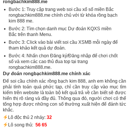
rongbachkim888.me
Bước 1: Truy cập trang web soi cầu xổ số miền Bắc
rongbachkim888.me chính chủ với từ khóa rồng bạch
kim 888 me.
Bước 2: Tìm chọn danh mục Dự đoán KQXS miền
Bắc trên thanh Menu.
Bước 3: Click vào bài viết soi cầu XSMB mỗi ngày để
tham khảo kết quả dự đoán.
Bước 4: Nhấn chọn Đăng ký/Đăng nhập để chơi chốt
số và xem các cao thủ đua top tại trang
rongbachkim888.me.
Dự đoán rongbạchkim888.me chính xác
Để soi cầu chính xác rồng bạch kim 888, anh em không cần
phải tính toán quá phức tạp, chỉ cần truy cập vào mục tìm
kiếm trên website là toàn bộ kết quả trả về cần biết sẽ được
hiển thị rõ ràng và đầy đủ. Thông qua đó, người chơi có thể
tổng hợp được những con số thường xuất hiện để đánh tức
khắc.
Lô độc thủ 2 nháy:
32
Lô song thủ:
56 65