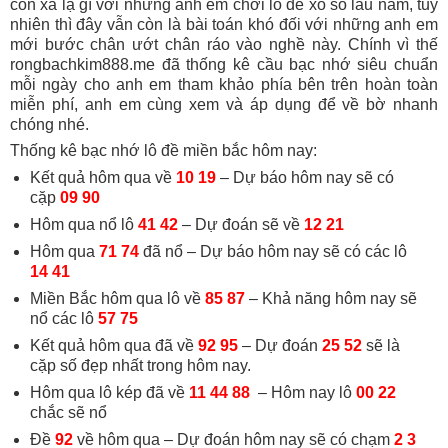
còn xa lạ gì với những anh em chơi lô đề xổ số lâu năm, tuy
nhiên thì đây vẫn còn là bài toán khó đối với những anh em
mới bước chân ướt chân ráo vào nghề này. Chính vì thế
rongbachkim888.me đã thống kê cầu bạc nhớ siêu chuẩn
mỗi ngày cho anh em tham khảo phía bên trên hoàn toàn
miễn phí, anh em cùng xem và áp dụng để về bờ nhanh
chóng nhé.
Thống kê bạc nhớ lô đề miền bắc hôm nay:
Kết quả hôm qua về
10 19
– Dự báo hôm nay sẽ có
cặp
09 90
Hôm qua nổ lô
41 42
– Dự đoán sẽ về
12 21
Hôm qua
71 74
đã nổ – Dự báo hôm nay sẽ có các lô
14 41
Miền Bắc hôm qua lô về
85 87
– Khả năng hôm nay sẽ
nổ các lô
57 75
Kết quả hôm qua đã về
92 95
– Dự đoán
25 52
sẽ là
cặp số đẹp nhất trong hôm nay.
Hôm qua lô kép đã về
11 44 88
– Hôm nay lô
00 22
chắc sẽ nổ
Đề
92
về hôm qua – Dự đoán hôm nay sẽ có chạm
2 3