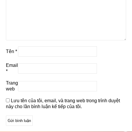
Tên
*
Email
*
Trang
web
Lưu tên của tôi, email, và trang web trong trình duyệt
này cho lần bình luận kế tiếp của tôi.