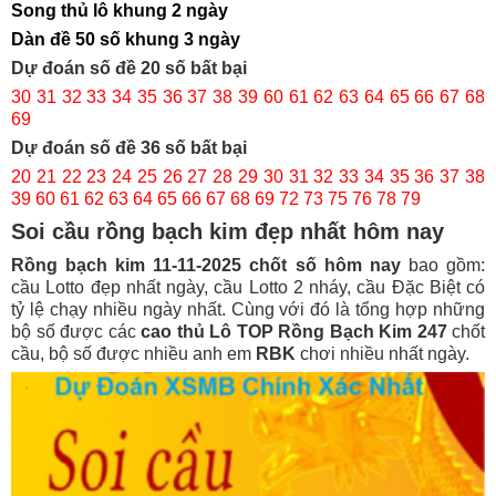
Song thủ lô khung 2 ngày
Dàn đề 50 số khung 3 ngày
Dự đoán số đề 20 số bất bại
30 31 32 33 34 35 36 37 38 39 60 61 62 63 64 65 66 67 68
69
Dự đoán số đề 36 số bất bại
20 21 22 23 24 25 26 27 28 29 30 31 32 33 34 35 36 37 38
39 60 61 62 63 64 65 66 67 68 69 72 73 75 76 78 79
Soi cầu rồng bạch kim đẹp nhất hôm nay
Rồng bạch kim 11-11-2025 chốt số hôm nay
bao gồm:
cầu Lotto đẹp nhất ngày, cầu Lotto 2 nháy, cầu Đặc Biệt có
tỷ lệ chạy nhiều ngày nhất. Cùng với đó là tổng hợp những
bộ số được các
cao thủ Lô TOP Rồng Bạch Kim 247
chốt
cầu, bộ số được nhiều anh em
RBK
chơi nhiều nhất ngày.