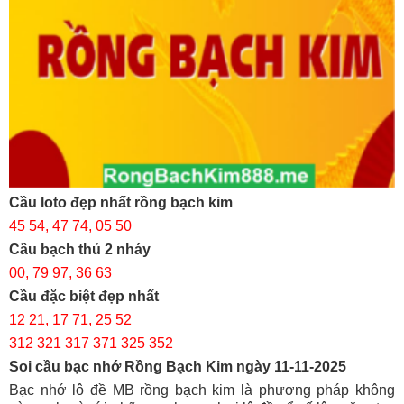
Cầu loto đẹp nhất rồng bạch kim
45 54, 47 74, 05 50
Cầu bạch thủ 2 nháy
00, 79 97, 36 63
Cầu đặc biệt đẹp nhất
12 21, 17 71, 25 52
312 321 317 371 325 352
Soi cầu bạc nhớ Rồng Bạch Kim ngày
11-11
-2025
Bạc nhớ lô đề MB rồng bạch kim là phương pháp không