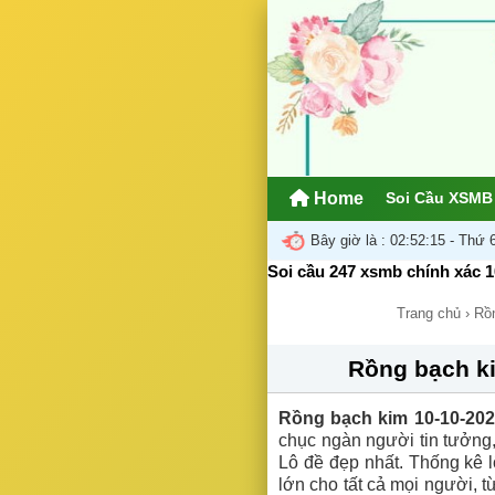
Home
Soi Cầu XSMB
Bây giờ là :
02:52:16 - Thứ 
Soi cầu 247 xsmb chính xác 1
Trang chủ
›
Rồ
Rồng bạch ki
Rồng bạch kim 10-10-20
chục ngàn người tin tưởng,
Lô đề đẹp nhất. Thống kê l
lớn cho tất cả mọi người,