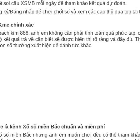
iết soi cầu XSMB mỗi ngày để tham khảo kết quả dự đoán.
ký/Đăng nhập để chơi chốt số và xem các cao thủ đua top tại 
.me chính xác
bạch kim 888, anh em không cần phải tính toán quá phức tạp, c
ộ kết quả trả về cần biết sẽ được hiển thị rõ ràng và đầy đủ.
on số thường xuất hiện để đánh tức khắc.
e là kênh Xổ số miền Bắc chuẩn và miễn phí
 xổ số miền Bắc nhưng anh em muốn chơi đều có thể tham kh