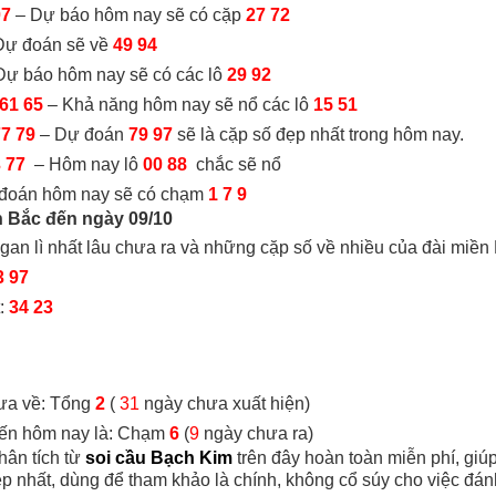
07
– Dự báo hôm nay sẽ có cặp
27 72
Dự đoán sẽ về
49 94
Dự báo hôm nay sẽ có các lô
29 92
61 65
– Khả năng hôm nay sẽ nổ các lô
15 51
7 79
– Dự đoán
79 97
sẽ là cặp số đẹp nhất trong hôm nay.
 77
– Hôm nay lô
00 88
chắc sẽ nổ
đoán hôm nay sẽ có chạm
1 7 9
 Bắc đến ngày 09/10
gan lì nhất lâu chưa ra và những cặp số về nhiều của đài miền
 97
:
34 
hưa về: Tổng
2
(
31
ngày chưa xuất hiện)
đến hôm nay là: Chạm
6
(
9
ngày chưa ra)
hân tích từ
soi cầu Bạch Kim
trên đây hoàn toàn miễn phí, giúp
 nhất, dùng để tham khảo là chính, không cổ súy cho việc đánh