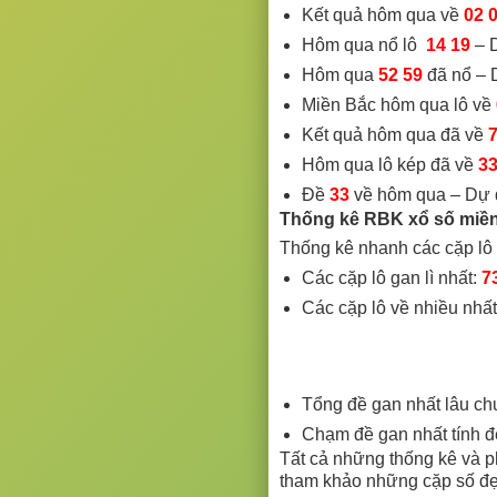
Kết quả hôm qua về
02 
Hôm qua nổ lô
14 19
– 
Hôm qua
52 59
đã nổ – 
Miền Bắc hôm qua lô về
Kết quả hôm qua đã về
7
Hôm qua lô kép đã về
33
Đề
33
về hôm qua – Dự 
Thống kê RBK xổ số miền
Thống kê nhanh các cặp lô 
Các cặp lô gan lì nhất:
73
Các cặp lô về nhiều nhất
Tổng đề gan nhất lâu c
Chạm đề gan nhất tính 
Tất cả những thống kê và p
tham khảo những cặp số đẹp