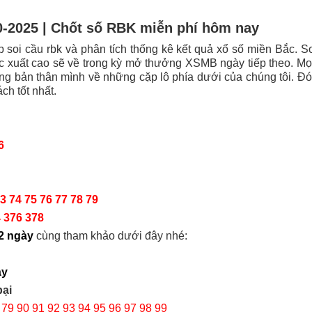
0-2025 | Chốt số RBK miễn phí hôm nay
soi cầu rbk và phân tích thống kê kết quả xổ số miền Bắc. 
c xuất cao sẽ về trong kỳ mở thưởng XSMB ngày tiếp theo. M
ng bản thân mình về những cặp lô phía dưới của chúng tôi. Đ
ch tốt nhất.
6
3 74 75 76 77 78 79
 376 378
2 ngày
cùng tham khảo dưới đây nhé:
ày
bại
 79 90 91 92 93 94 95 96 97 98 99