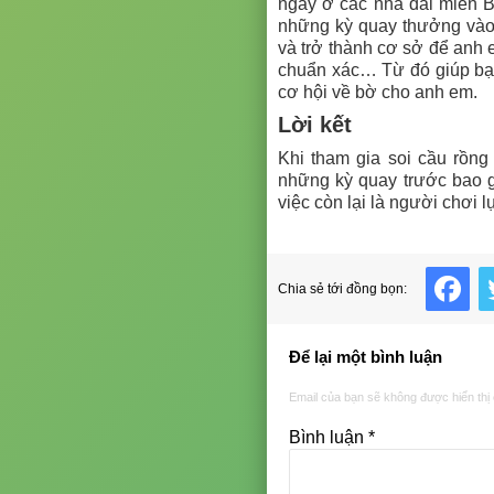
ngày ở các nhà đài miền 
những kỳ quay thưởng vào 
và trở thành cơ sở để anh 
chuẩn xác… Từ đó giúp bạn 
cơ hội về bờ cho anh em.
Lời kết
Khi tham gia soi cầu rồng
những kỳ quay trước bao g
việc còn lại là người chơi 
Fac
Chia sẻ tới đồng bọn:
Để lại một bình luận
Email của bạn sẽ không được hiển thị 
Bình luận
*