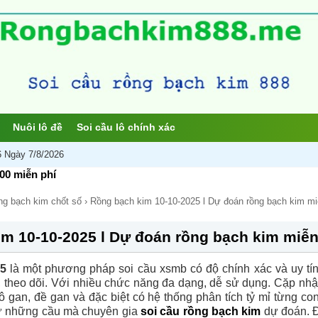
Nuôi lô đề
Soi cầu lô chính xác
6 Ngày 7/8/2026
00 miễn phí
ng bạch kim chốt số
›
Rồng bạch kim 10-10-2025 l Dự đoán rồng bạch kim m
m 10-10-2025 l Dự đoán rồng bạch kim miễ
25
là một phương pháp soi cầu xsmb có độ chính xác và uy tí
 theo dõi. Với nhiều chức năng đa dạng, dễ sử dụng. Cặp nhậ
ô gan, đề gan và đặc biệt có hệ thống phân tích tỷ mỉ từng co
 từ những cầu mà chuyên gia
soi cầu rồng bạch kim
dự đoán. Đ