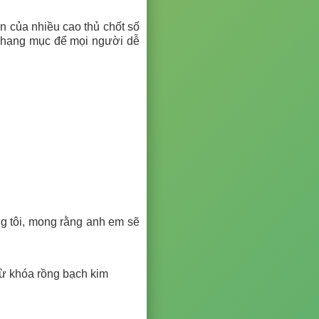
n của nhiều cao thủ chốt số
c hạng mục để mọi người dễ
 tôi, mong rằng anh em sẽ
từ khóa rồng bạch kim