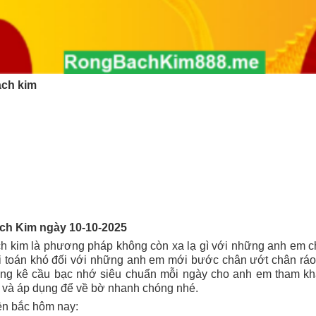
ạch kim
73 823 832 8
ch Kim ngày 10-10-2025
h kim là phương pháp không còn xa lạ gì với những anh em chơ
ài toán khó đối với những anh em mới bước chân ướt chân ráo
ng kê cầu bạc nhớ siêu chuẩn mỗi ngày cho anh em tham khả
 và áp dụng để về bờ nhanh chóng nhé.
ền bắc hôm nay: