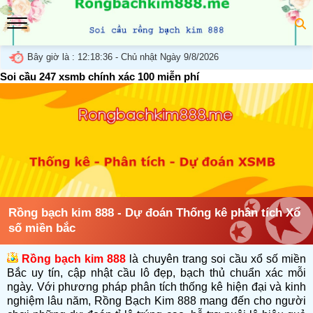
Bây giờ là :
12:18:36 - Chủ nhật Ngày 9/8/2026
Soi cầu 247 xsmb chính xác 100 miễn phí
Rồng bạch kim 888 - Dự đoán Thống kê phân tích Xổ
số miền bắc
Rồng bạch kim 888
là chuyên trang soi cầu xổ số miền
Bắc uy tín, cập nhật cầu lô đẹp, bạch thủ chuẩn xác mỗi
ngày. Với phương pháp phân tích thống kê hiện đại và kinh
nghiệm lâu năm, Rồng Bạch Kim 888 mang đến cho người