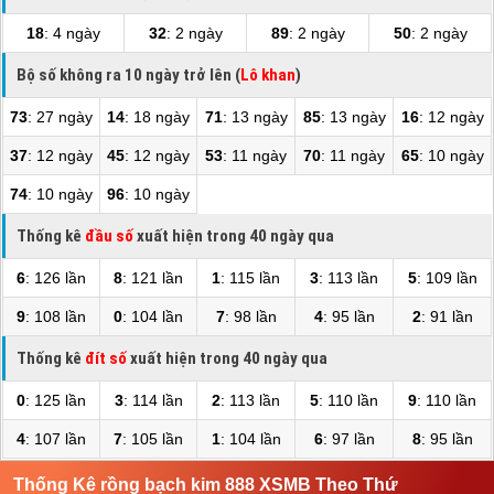
18
: 4 ngày
32
: 2 ngày
89
: 2 ngày
50
: 2 ngày
Bộ số không ra 10 ngày trở lên (
Lô khan
)
73
: 27 ngày
14
: 18 ngày
71
: 13 ngày
85
: 13 ngày
16
: 12 ngày
37
: 12 ngày
45
: 12 ngày
53
: 11 ngày
70
: 11 ngày
65
: 10 ngày
74
: 10 ngày
96
: 10 ngày
Thống kê
đầu số
xuất hiện trong 40 ngày qua
6
: 126 lần
8
: 121 lần
1
: 115 lần
3
: 113 lần
5
: 109 lần
9
: 108 lần
0
: 104 lần
7
: 98 lần
4
: 95 lần
2
: 91 lần
Thống kê
đít số
xuất hiện trong 40 ngày qua
0
: 125 lần
3
: 114 lần
2
: 113 lần
5
: 110 lần
9
: 110 lần
4
: 107 lần
7
: 105 lần
1
: 104 lần
6
: 97 lần
8
: 95 lần
Thống Kê rồng bạch kim 888 XSMB Theo Thứ