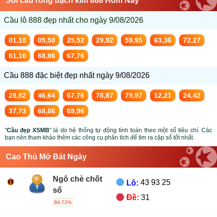
Soi cầu rồng bạch kim 888 Hôm Nay
Cầu lô 888 đẹp nhất cho ngày 9/08/2026
01,10
05,50
25,52
29,92
59,95
63,36
72,27
61,16
68,86
67,76
Cầu 888 đặc biệt đẹp nhất ngày 9/08/2026
28,82
46,64
67,76
78,87
79,97
12,21
24,42
37,73
68,86
69,96
"
Cầu đẹp XSMB
" là do hệ thống tự động tính toán theo một số tiêu chí. Các
bạn nên tham khảo thêm các công cụ phân tích để tìm ra cặp số tốt nhất.
Cao Thủ Mở Bát Ngày
Ngô chè chốt
Lô:
43 93 25
số
Đề:
31
84.72%