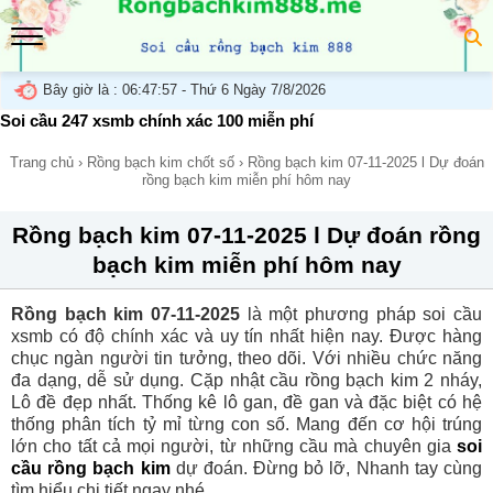
Bây giờ là :
06:47:58 - Thứ 6 Ngày 7/8/2026
Soi cầu 247 xsmb chính xác 100 miễn phí
Trang chủ
›
Rồng bạch kim chốt số
›
Rồng bạch kim 07-11-2025 l Dự đoán
rồng bạch kim miễn phí hôm nay
Rồng bạch kim 07-11-2025 l Dự đoán rồng
bạch kim miễn phí hôm nay
Rồng bạch kim 07-11-2025
là một phương pháp soi cầu
xsmb có độ chính xác và uy tín nhất hiện nay. Được hàng
chục ngàn người tin tưởng, theo dõi. Với nhiều chức năng
đa dạng, dễ sử dụng. Cặp nhật cầu rồng bạch kim 2 nháy,
Lô đề đẹp nhất. Thống kê lô gan, đề gan và đặc biệt có hệ
thống phân tích tỷ mỉ từng con số. Mang đến cơ hội trúng
lớn cho tất cả mọi người, từ những cầu mà chuyên gia
soi
cầu rồng bạch kim
dự đoán. Đừng bỏ lỡ, Nhanh tay cùng
tìm hiểu chi tiết ngay nhé.