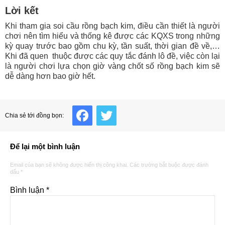
Lời kết
Khi tham gia soi cầu rồng bạch kim, điều cần thiết là người
chơi nên tìm hiểu và thống kê được các KQXS trong những
kỳ quay trước bao gồm chu kỳ, tần suất, thời gian đề về,…
Khi đã quen thuộc được các quy tắc đánh lô đề, việc còn lại
là người chơi lựa chọn giờ vàng chốt số rồng bạch kim sẽ
dễ dàng hơn bao giờ hết.
Facebook
Twitter
Chia sẻ tới đồng bọn:
Để lại một bình luận
Email của bạn sẽ không được hiển thị công khai.
Các trường bắt buộc được đánh
dấu
*
Bình luận
*