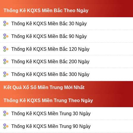
Thống Kê KQXS Miền Bắc Theo Ngày
Thống Kê KQXS Miền Bắc 30 Ngày
Thống Kê KQXS Miền Bắc 90 Ngày
Thống Kê KQXS Miền Bắc 120 Ngày
Thống Kê KQXS Miền Bắc 200 Ngày
Thống Kê KQXS Miền Bắc 300 Ngày
Kết Quả Xổ Số Miền Trung Mới Nhất
Thống Kê KQXS Miền Trung Theo Ngày
Thống Kê KQXS Miền Trung 30 Ngày
Thống Kê KQXS Miền Trung 90 Ngày