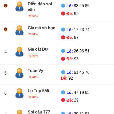
Diễn đàn soi
Lô:
83 25 85
cầu
Đề:
95
77.54%
Giả mã số học
Lô:
17 23 74
76.92%
Đề:
97
Gia cát Dự
Lô:
26 96 51
４
73.87%
Đề:
93
Tuân Vy
Lô:
61 45 76
5
72.44%
Đề:
92
Lô Top 555
Lô:
47 19 65
6
68.84%
Đề:
29
Soi cầu 777
Lô:
39 81 98