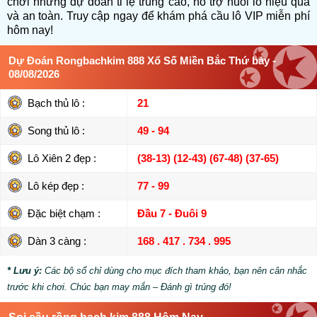
chơi những dự đoán tỉ lệ trúng cao, hỗ trợ nuôi lô hiệu quả
và an toàn. Truy cập ngay để khám phá cầu lô VIP miễn phí
hôm nay!
Dự Đoán Rongbachkim 888 Xổ Số Miền Bắc
Thứ bảy -
08/08/2026
Bạch thủ lô :
21
Song thủ lô :
49 - 94
Lô Xiên 2 đẹp :
(38-13) (12-43) (67-48) (37-65)
Lô kép đẹp :
77 - 99
Đặc biệt chạm :
Đầu 7 - Đuôi 9
Dàn 3 càng :
168 . 417 . 734 . 995
* Lưu ý:
Các bộ số chỉ dùng cho mục đích tham khảo, bạn nên cân nhắc
trước khi chơi. Chúc bạn may mắn – Đánh gì trúng đó!