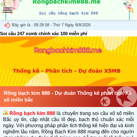
Bây giờ là :
09:28:59 - Thứ 7 Ngày 8/8/2026
Soi cầu 247 xsmb chính xác 100 miễn phí
Rồng bạch kim 888 - Dự đoán Thống kê phân tích Xổ
số miền bắc
Rồng bạch kim 888
là chuyên trang soi cầu xổ số miền
Bắc uy tín, cập nhật cầu lô đẹp, bạch thủ chuẩn xác mỗi
ngày. Với phương pháp phân tích thống kê hiện đại và kinh
nghiệm lâu năm, Rồng Bạch Kim 888 mang đến cho người