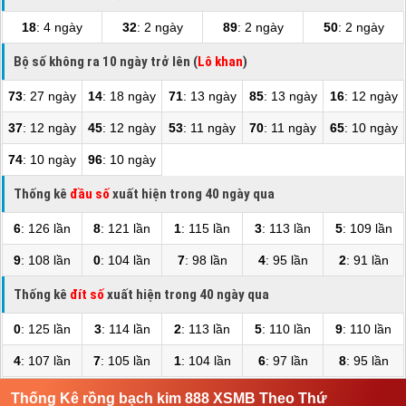
18
: 4 ngày
32
: 2 ngày
89
: 2 ngày
50
: 2 ngày
Bộ số không ra 10 ngày trở lên (
Lô khan
)
73
: 27 ngày
14
: 18 ngày
71
: 13 ngày
85
: 13 ngày
16
: 12 ngày
37
: 12 ngày
45
: 12 ngày
53
: 11 ngày
70
: 11 ngày
65
: 10 ngày
74
: 10 ngày
96
: 10 ngày
Thống kê
đầu số
xuất hiện trong 40 ngày qua
6
: 126 lần
8
: 121 lần
1
: 115 lần
3
: 113 lần
5
: 109 lần
9
: 108 lần
0
: 104 lần
7
: 98 lần
4
: 95 lần
2
: 91 lần
Thống kê
đít số
xuất hiện trong 40 ngày qua
0
: 125 lần
3
: 114 lần
2
: 113 lần
5
: 110 lần
9
: 110 lần
4
: 107 lần
7
: 105 lần
1
: 104 lần
6
: 97 lần
8
: 95 lần
Thống Kê rồng bạch kim 888 XSMB Theo Thứ