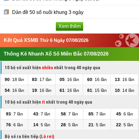
Dàn đề 50 số nuôi khung 3 ngày
Xem thêm
Kết Quả XSMB
Thứ 6 Ngày 07/08/2026
Thống Kê Nhanh Xổ Số Miền Bắc 07/08/2026
10 bộ số xuất hiện
nhiều
nhất trong 40 ngày qua
90
: 18 lần
83
: 17 lần
05
: 16 lần
60
: 16 lần
13
: 16 lần
54
: 16 lần
19
: 16 lần
61
: 16 lần
81
: 15 lần
10
: 14 lần
10 bộ số xuất hiện
ít
nhất trong 40 ngày qua
93
: 7 lần
43
: 7 lần
58
: 7 lần
85
: 7 lần
45
: 6 lần
76
: 6 lần
14
: 5 lần
28
: 5 lần
21
: 5 lần
22
: 5 lần
Bộ số ra liên tiếp (
Lô rơi
)