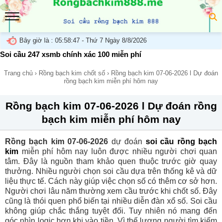
Bây giờ là :
05:58:48 - Thứ 7 Ngày 8/8/2026
Soi cầu 247 xsmb chính xác 100 miễn phí
Trang chủ
›
Rồng bạch kim chốt số
›
Rồng bạch kim 07-06-2026 l Dự đoán
rồng bạch kim miễn phí hôm nay
Rồng bạch kim 07-06-2026 l Dự đoán rồng
bạch kim miễn phí hôm nay
Rồng bạch kim 07-06-2026
dự đoán
soi cầu rồng bạch
kim
miễn phí hôm nay luôn được nhiều người chơi quan
tâm. Đây là nguồn tham khảo quen thuộc trước giờ quay
thưởng. Nhiều người chọn soi cầu dựa trên thống kê và dữ
liệu thực tế. Cách này giúp việc chọn số có thêm cơ sở hơn.
Người chơi lâu năm thường xem cầu trước khi chốt số. Đây
cũng là thói quen phổ biến tại nhiều diễn đàn xổ số. Soi cầu
không giúp chắc thắng tuyệt đối. Tuy nhiên nó mang đến
góc nhìn logic hơn khi vào tiền. Vì thế lượng người tìm kiếm