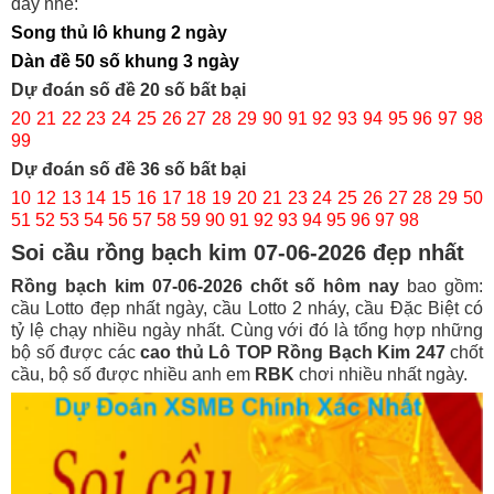
đây nhé:
Song thủ lô khung 2 ngày
Dàn đề 50 số khung 3 ngày
Dự đoán số đề 20 số bất bại
20 21 22 23 24 25 26 27 28 29 90 91 92 93 94 95 96 97 98
99
Dự đoán số đề 36 số bất bại
10 12 13 14 15 16 17 18 19 20 21 23 24 25 26 27 28 29 50
51 52 53 54 56 57 58 59 90 91 92 93 94 95 96 97 98
Soi cầu rồng bạch kim 07-06-2026 đẹp nhất
Rồng bạch kim 07-06-2026 chốt số hôm nay
bao gồm:
cầu Lotto đẹp nhất ngày, cầu Lotto 2 nháy, cầu Đặc Biệt có
tỷ lệ chạy nhiều ngày nhất. Cùng với đó là tổng hợp những
bộ số được các
cao thủ Lô TOP Rồng Bạch Kim 247
chốt
cầu, bộ số được nhiều anh em
RBK
chơi nhiều nhất ngày.