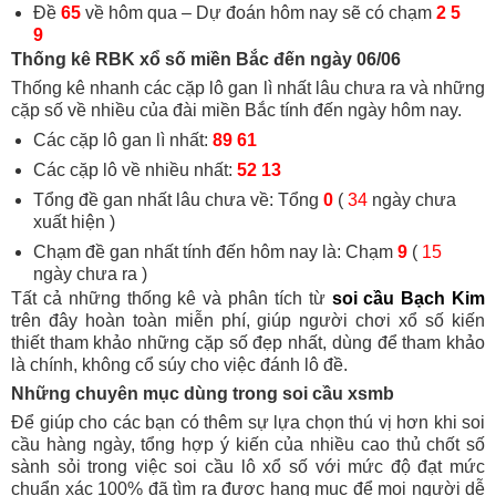
Đề
65
về hôm qua – Dự đoán hôm nay sẽ có chạm
2 5
9
Thống kê RBK xổ số miền Bắc đến ngày 06/06
Thống kê nhanh các cặp lô gan lì nhất lâu chưa ra và những
cặp số về nhiều của đài miền Bắc tính đến ngày hôm nay.
Các cặp lô gan lì nhất:
89 61
Các cặp lô về nhiều nhất:
52 13
Tổng đề gan nhất lâu chưa về: Tổng
0
(
34
ngày chưa
xuất hiện )
Chạm đề gan nhất tính đến hôm nay là: Chạm
9
(
15
ngày chưa ra )
Tất cả những thống kê và phân tích từ
soi cầu Bạch Kim
trên đây hoàn toàn miễn phí, giúp người chơi xổ số kiến
thiết tham khảo những cặp số đẹp nhất, dùng để tham khảo
là chính, không cổ súy cho việc đánh lô đề.
Những chuyên mục dùng trong soi cầu xsmb
Để giúp cho các bạn có thêm sự lựa chọn thú vị hơn khi soi
cầu hàng ngày, tổng hợp ý kiến của nhiều cao thủ chốt số
sành sỏi trong việc soi cầu lô xổ số với mức độ đạt mức
chuẩn xác 100% đã tìm ra được hạng mục để mọi người dễ