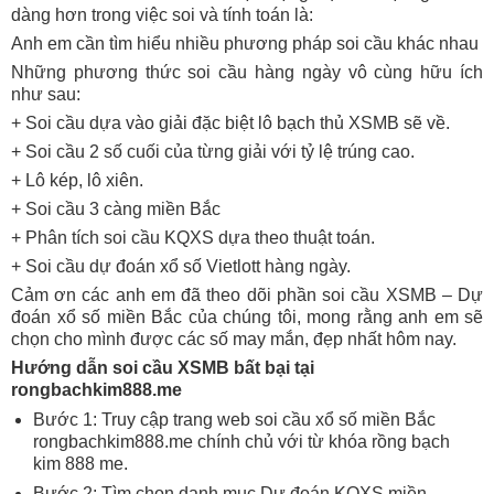
dàng hơn trong việc soi và tính toán là:
Anh em cần tìm hiểu nhiều phương pháp soi cầu khác nhau
Những phương thức soi cầu hàng ngày vô cùng hữu ích
như sau:
+ Soi cầu dựa vào giải đặc biệt lô bạch thủ XSMB sẽ về.
+ Soi cầu 2 số cuối của từng giải với tỷ lệ trúng cao.
+ Lô kép, lô xiên.
+ Soi cầu 3 càng miền Bắc
+ Phân tích soi cầu KQXS dựa theo thuật toán.
+ Soi cầu dự đoán xổ số Vietlott hàng ngày.
Cảm ơn các anh em đã theo dõi phần soi cầu XSMB – Dự
đoán xổ số miền Bắc của chúng tôi, mong rằng anh em sẽ
chọn cho mình được các số may mắn, đẹp nhất hôm nay.
Hướng dẫn soi cầu XSMB bất bại tại
rongbachkim888.me
Bước 1: Truy cập trang web soi cầu xổ số miền Bắc
rongbachkim888.me chính chủ với từ khóa rồng bạch
kim 888 me.
Bước 2: Tìm chọn danh mục Dự đoán KQXS miền