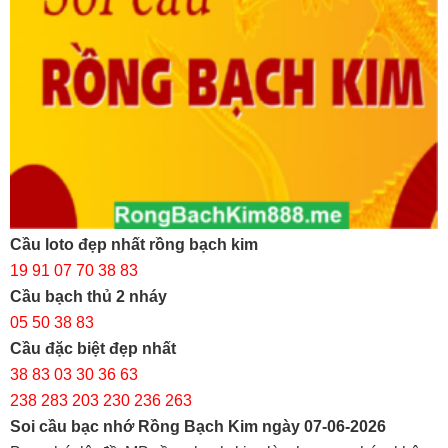
Cầu loto đẹp nhất rồng bạch kim
19 91 07 70 38 83
Cầu bạch thủ 2 nháy
05 50 38 83
Cầu đặc biệt đẹp nhất
38 83 03 30 36 63
238 283 203 230 236 263
Soi cầu bạc nhớ Rồng Bạch Kim ngày 07-06-2026