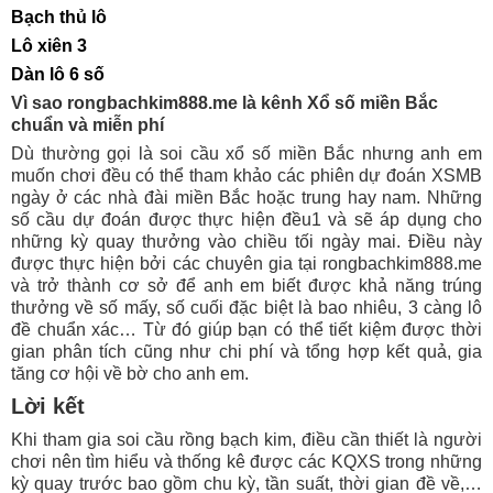
Bạch thủ lô
Lô xiên 3
Dàn lô 6 số
Vì sao rongbachkim888.me là kênh Xổ số miền Bắc
chuẩn và miễn phí
Dù thường gọi là soi cầu xổ số miền Bắc nhưng anh em
muốn chơi đều có thể tham khảo các phiên dự đoán XSMB
ngày ở các nhà đài miền Bắc hoặc trung hay nam. Những
số cầu dự đoán được thực hiện đều1 và sẽ áp dụng cho
những kỳ quay thưởng vào chiều tối ngày mai. Điều này
được thực hiện bởi các chuyên gia tại rongbachkim888.me
và trở thành cơ sở để anh em biết được khả năng trúng
thưởng về số mấy, số cuối đặc biệt là bao nhiêu, 3 càng lô
đề chuẩn xác… Từ đó giúp bạn có thể tiết kiệm được thời
gian phân tích cũng như chi phí và tổng hợp kết quả, gia
tăng cơ hội về bờ cho anh em.
Lời kết
Khi tham gia soi cầu rồng bạch kim, điều cần thiết là người
chơi nên tìm hiểu và thống kê được các KQXS trong những
kỳ quay trước bao gồm chu kỳ, tần suất, thời gian đề về,…