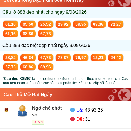
Soi cầu rồng bạch kim 888 Hôm Nay
Cầu lô 888 đẹp nhất cho ngày 9/08/2026
01,10
05,50
25,52
29,92
59,95
63,36
72,27
61,16
68,86
67,76
Cầu 888 đặc biệt đẹp nhất ngày 9/08/2026
28,82
46,64
67,76
78,87
79,97
12,21
24,42
37,73
68,86
69,96
"
Cầu đẹp XSMB
" là do hệ thống tự động tính toán theo một số tiêu chí. Các
bạn nên tham khảo thêm các công cụ phân tích để tìm ra cặp số tốt nhất.
Cao Thủ Mở Bát Ngày
Ngô chè chốt
Lô:
43 93 25
số
Đề:
31
84.72%