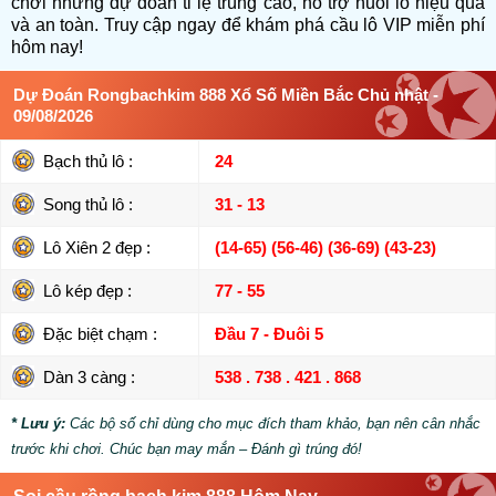
chơi những dự đoán tỉ lệ trúng cao, hỗ trợ nuôi lô hiệu quả
và an toàn. Truy cập ngay để khám phá cầu lô VIP miễn phí
hôm nay!
Dự Đoán Rongbachkim 888 Xổ Số Miền Bắc
Chủ nhật -
09/08/2026
Bạch thủ lô :
24
Song thủ lô :
31 - 13
Lô Xiên 2 đẹp :
(14-65) (56-46) (36-69) (43-23)
Lô kép đẹp :
77 - 55
Đặc biệt chạm :
Đầu 7 - Đuôi 5
Dàn 3 càng :
538 . 738 . 421 . 868
* Lưu ý:
Các bộ số chỉ dùng cho mục đích tham khảo, bạn nên cân nhắc
trước khi chơi. Chúc bạn may mắn – Đánh gì trúng đó!