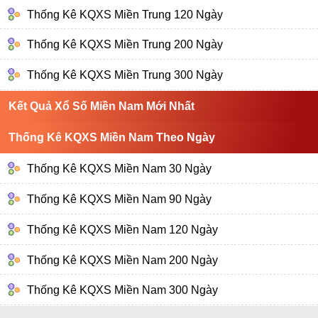
Thống Kê KQXS Miền Trung 120 Ngày
Thống Kê KQXS Miền Trung 200 Ngày
Thống Kê KQXS Miền Trung 300 Ngày
Kết Quả Xổ Số Miền Nam Mới Nhất
Thống Kê KQXS Miền Nam Theo Ngày
Thống Kê KQXS Miền Nam 30 Ngày
Thống Kê KQXS Miền Nam 90 Ngày
Thống Kê KQXS Miền Nam 120 Ngày
Thống Kê KQXS Miền Nam 200 Ngày
Thống Kê KQXS Miền Nam 300 Ngày