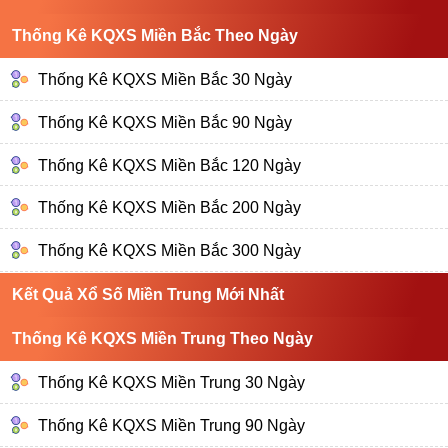
Thống Kê KQXS Miền Bắc Theo Ngày
Thống Kê KQXS Miền Bắc 30 Ngày
Thống Kê KQXS Miền Bắc 90 Ngày
Thống Kê KQXS Miền Bắc 120 Ngày
Thống Kê KQXS Miền Bắc 200 Ngày
Thống Kê KQXS Miền Bắc 300 Ngày
Kết Quả Xổ Số Miền Trung Mới Nhất
Thống Kê KQXS Miền Trung Theo Ngày
Thống Kê KQXS Miền Trung 30 Ngày
Thống Kê KQXS Miền Trung 90 Ngày