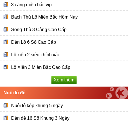
3 càng miền bắc vip
Bạch Thủ Lô Miền Bắc Hôm Nay
Song Thủ 3 Càng Cao Cấp
Dàn Lô 6 Số Cao Cấp
Lô xiên 2 siêu chính xác
Lô Xiên 3 Miền Bắc Cao Cấp
Xem thêm
Nuôi lô đề
Nuôi lô kép khung 5 ngày
Dàn đề 16 Số Khung 3 Ngày