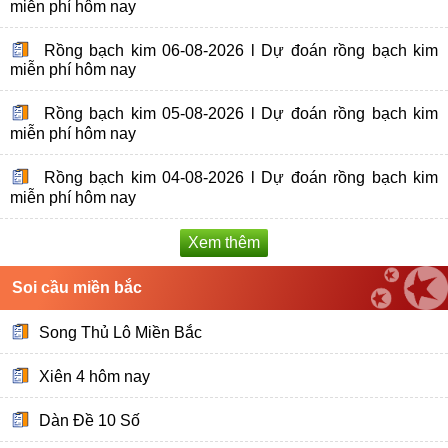
miễn phí hôm nay
Rồng bạch kim 06-08-2026 l Dự đoán rồng bạch kim
miễn phí hôm nay
Rồng bạch kim 05-08-2026 l Dự đoán rồng bạch kim
miễn phí hôm nay
Rồng bạch kim 04-08-2026 l Dự đoán rồng bạch kim
miễn phí hôm nay
Xem thêm
Soi cầu miền bắc
Song Thủ Lô Miền Bắc
Xiên 4 hôm nay
Dàn Đề 10 Số