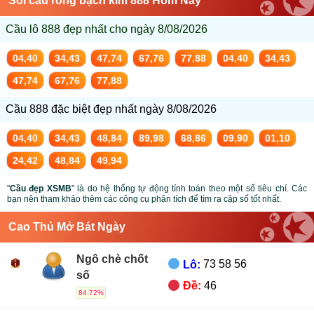
Soi cầu rồng bạch kim 888 Hôm Nay
Cầu lô 888 đẹp nhất cho ngày 8/08/2026
04,40
34,43
47,74
67,76
77,88
04,40
34,43
47,74
67,76
77,88
Cầu 888 đặc biệt đẹp nhất ngày 8/08/2026
04,40
34,43
48,84
89,98
68,86
09,90
01,10
24,42
48,84
49,94
"
Cầu đẹp XSMB
" là do hệ thống tự động tính toán theo một số tiêu chí. Các
bạn nên tham khảo thêm các công cụ phân tích để tìm ra cặp số tốt nhất.
Cao Thủ Mở Bát Ngày
Ngô chè chốt
Lô:
73 58 56
số
Đề:
46
84.72%