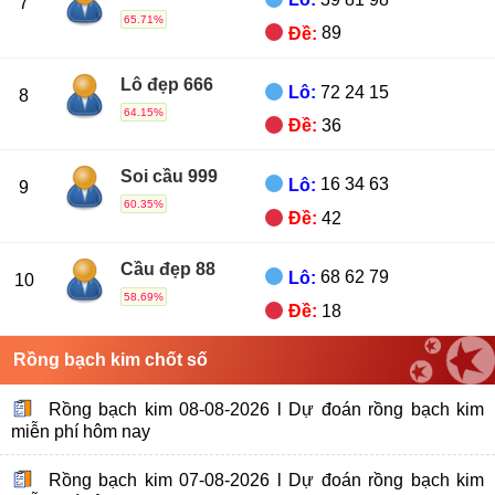
7
65.71%
Đề:
89
Lô đẹp 666
Lô:
72 24 15
8
64.15%
Đề:
36
Soi cầu 999
Lô:
16 34 63
9
60.35%
Đề:
42
Cầu đẹp 88
Lô:
68 62 79
10
58.69%
Đề:
18
Rồng bạch kim chốt số
Rồng bạch kim 08-08-2026 l Dự đoán rồng bạch kim
miễn phí hôm nay
Rồng bạch kim 07-08-2026 l Dự đoán rồng bạch kim