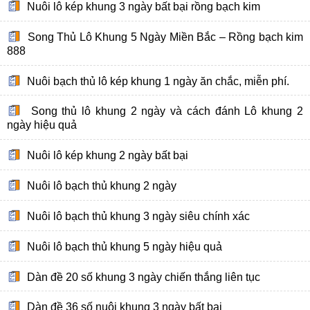
Nuôi lô kép khung 3 ngày bất bại rồng bạch kim
Song Thủ Lô Khung 5 Ngày Miền Bắc – Rồng bạch kim
888
Nuôi bạch thủ lô kép khung 1 ngày ăn chắc, miễn phí.
Song thủ lô khung 2 ngày và cách đánh Lô khung 2
ngày hiệu quả
Nuôi lô kép khung 2 ngày bất bại
Nuôi lô bạch thủ khung 2 ngày
Nuôi lô bạch thủ khung 3 ngày siêu chính xác
Nuôi lô bạch thủ khung 5 ngày hiệu quả
Dàn đề 20 số khung 3 ngày chiến thắng liên tục
Dàn đề 36 số nuôi khung 3 ngày bất bại