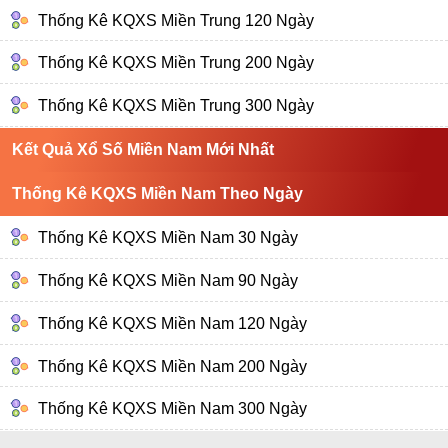
Thống Kê KQXS Miền Trung 120 Ngày
Thống Kê KQXS Miền Trung 200 Ngày
Thống Kê KQXS Miền Trung 300 Ngày
Kết Quả Xổ Số Miền Nam Mới Nhất
Thống Kê KQXS Miền Nam Theo Ngày
Thống Kê KQXS Miền Nam 30 Ngày
Thống Kê KQXS Miền Nam 90 Ngày
Thống Kê KQXS Miền Nam 120 Ngày
Thống Kê KQXS Miền Nam 200 Ngày
Thống Kê KQXS Miền Nam 300 Ngày