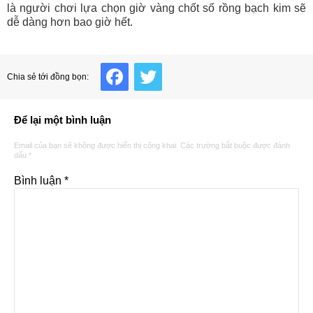
là người chơi lựa chọn giờ vàng chốt số rồng bạch kim sẽ
dễ dàng hơn bao giờ hết.
Facebook
Twitter
Chia sẻ tới đồng bọn:
Để lại một bình luận
Email của bạn sẽ không được hiển thị công khai.
Các trường bắt buộc được đánh
dấu
*
Bình luận
*