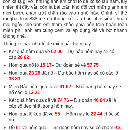
còn xa lạ gì với những anh em chơi lô đề xổ số lâu năm, tuy
nhiên thì đây vẫn còn là bài toán khó đối với những anh em
mới bước chân ướt chân ráo vào nghề này. Chính vì thế
rongbachkim888.me đã thống kê cầu bạc nhớ siêu chuẩn
mỗi ngày cho anh em tham khảo phía bên trên hoàn toàn
miễn phí, anh em cùng xem và áp dụng để về bờ nhanh
chóng nhé.
Thống kê bạc nhớ lô đề miền bắc hôm nay:
Kết quả hôm qua về
02 06
– Dự báo hôm nay sẽ có
cặp
26 62
Hôm qua nổ lô
15 17
– Dự đoán sẽ về
57 75
Hôm qua
23 28
đã nổ – Dự báo hôm nay sẽ có các lô
38 83
Miền Bắc hôm qua lô về
61 62
– Khả năng hôm nay sẽ
nổ các lô
12 21
Kết quả hôm qua đã về
74 76
– Dự đoán
46 64
sẽ là
cặp số đẹp nhất trong hôm nay.
Hôm qua lô kép đã về
55
– Hôm nay lô
22 44
chắc sẽ
nổ
Đề
61
về hôm qua – Dự đoán hôm nay sẽ có chạm
0 3