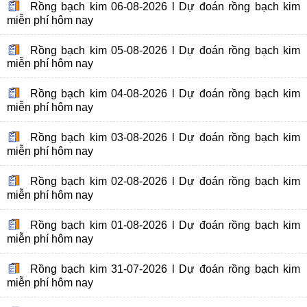
Rồng bạch kim 06-08-2026 l Dự đoán rồng bạch kim
miễn phí hôm nay
Rồng bạch kim 05-08-2026 l Dự đoán rồng bạch kim
miễn phí hôm nay
Rồng bạch kim 04-08-2026 l Dự đoán rồng bạch kim
miễn phí hôm nay
Rồng bạch kim 03-08-2026 l Dự đoán rồng bạch kim
miễn phí hôm nay
Rồng bạch kim 02-08-2026 l Dự đoán rồng bạch kim
miễn phí hôm nay
Rồng bạch kim 01-08-2026 l Dự đoán rồng bạch kim
miễn phí hôm nay
Rồng bạch kim 31-07-2026 l Dự đoán rồng bạch kim
miễn phí hôm nay