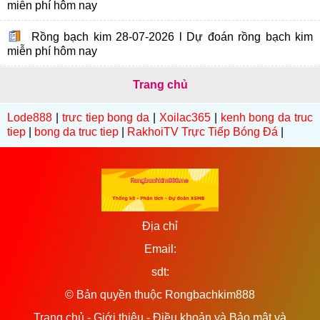
miễn phí hôm nay
Rồng bạch kim 28-07-2026 l Dự đoán rồng bạch kim
miễn phí hôm nay
Trang chủ
Lode888
|
trưc tiep bong da
|
Xoilac365
|
kenh bong da truc
tiep
|
bong da truc tiep
|
RakhoiTV Trực Tiếp Bóng Đá
|
Địa chỉ
Email:
sdt:
© Bản quyền thuộc Rongbachkim888
Trang chủ
-
Giới thiệu
-
Điều khoản và Bảo mật và