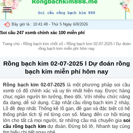
Bây giờ là :
10:41:49 - Thứ 5 Ngày 6/8/2026
Soi cầu 247 xsmb chính xác 100 miễn phí
Trang chủ
›
Rồng bạch kim chốt số
›
Rồng bạch kim 02-07-2025 l Dự đoán
rồng bạch kim miễn phí hôm nay
Rồng bạch kim 02-07-2025 l Dự đoán rồng
bạch kim miễn phí hôm nay
Rồng bạch kim 02-07-2025
là một phương pháp soi cầu
xsmb có độ chính xác và uy tín nhất hiện nay. Được hàng
chục ngàn người tin tưởng, theo dõi. Với nhiều chức năng
đa dạng, dễ sử dụng. Cặp nhật cầu rồng bạch kim 2 nháy,
Lô đề đẹp nhất. Thống kê lô gan, đề gan và đặc biệt có hệ
thống phân tích tỷ mỉ từng con số. Mang đến cơ hội trúng
lớn cho tất cả mọi người, từ những cầu mà chuyên gia
soi
cầu rồng bạch kim
dự đoán. Đừng bỏ lỡ, Nhanh tay cùng
tìm hiểu chi tiết ngay nhé.