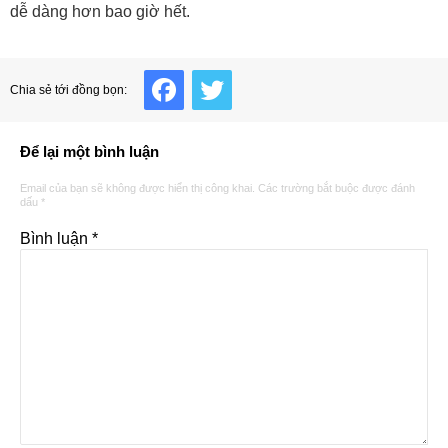
dễ dàng hơn bao giờ hết.
Facebook
Twitter
Chia sẻ tới đồng bọn:
Để lại một bình luận
Email của bạn sẽ không được hiển thị công khai.
Các trường bắt buộc được đánh
dấu
*
Bình luận
*