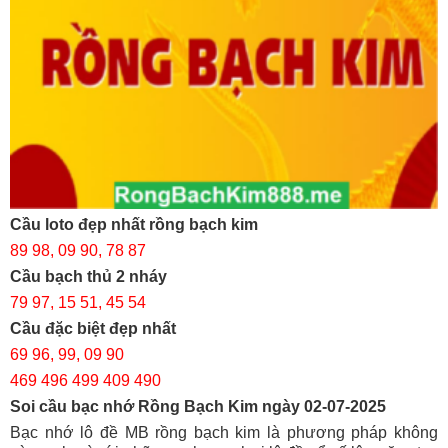
Cầu loto đẹp nhất rồng bạch kim
89 98, 09 90, 78 87
Cầu bạch thủ 2 nháy
79 97, 15 51, 45 54
Cầu đặc biệt đẹp nhất
69 96, 99, 09 90
469 496 499 409 490
Soi cầu bạc nhớ Rồng Bạch Kim ngày 02-07-2025
Bạc nhớ lô đề MB rồng bạch kim là phương pháp không