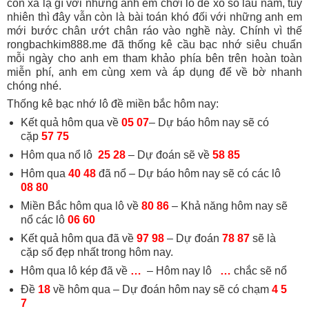
còn xa lạ gì với những anh em chơi lô đề xổ số lâu năm, tuy
nhiên thì đây vẫn còn là bài toán khó đối với những anh em
mới bước chân ướt chân ráo vào nghề này. Chính vì thế
rongbachkim888.me đã thống kê cầu bạc nhớ siêu chuẩn
mỗi ngày cho anh em tham khảo phía bên trên hoàn toàn
miễn phí, anh em cùng xem và áp dụng để về bờ nhanh
chóng nhé.
Thống kê bạc nhớ lô đề miền bắc hôm nay:
Kết quả hôm qua về
05 07
– Dự báo hôm nay sẽ có
cặp
57 75
Hôm qua nổ lô
25 28
– Dự đoán sẽ về
58 85
Hôm qua
40 48
đã nổ – Dự báo hôm nay sẽ có các lô
08 80
Miền Bắc hôm qua lô về
80 86
– Khả năng hôm nay sẽ
nổ các lô
06 60
Kết quả hôm qua đã về
97 98
– Dự đoán
78 87
sẽ là
cặp số đẹp nhất trong hôm nay.
Hôm qua lô kép đã về
…
– Hôm nay lô
…
chắc sẽ nổ
Đề
18
về hôm qua – Dự đoán hôm nay sẽ có chạm
4 5
7