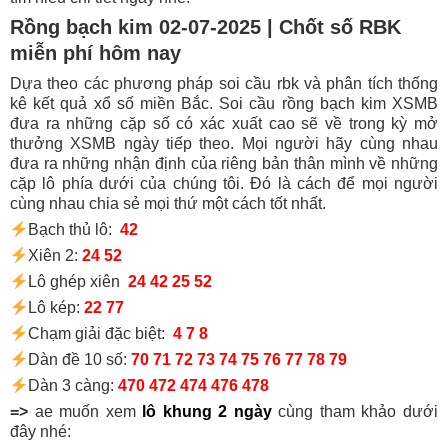
Rồng bạch kim 02-07-2025 | Chốt số RBK
miễn phí hôm nay
Dựa theo các phương pháp soi cầu rbk và phân tích thống
kê kết quả xổ số miền Bắc. Soi cầu rồng bạch kim XSMB
đưa ra những cặp số có xác xuất cao sẽ về trong kỳ mở
thưởng XSMB ngày tiếp theo. Mọi người hãy cùng nhau
đưa ra những nhận định của riêng bản thân mình về những
cặp lô phía dưới của chúng tôi. Đó là cách để mọi người
cùng nhau chia sẻ mọi thứ một cách tốt nhất.
Bạch thủ lô:
42
Xiên 2:
24 52
Lô ghép xiên
24 42 25 52
Lô kép:
22 77
Chạm giải đặc biệt:
4 7 8
Dàn đề 10 số:
70 71 72 73 74 75 76 77 78 79
Dàn 3 càng:
470 472 474 476 478
=>
ae muốn xem
lô khung 2 ngày
cùng tham khảo dưới
đây nhé: