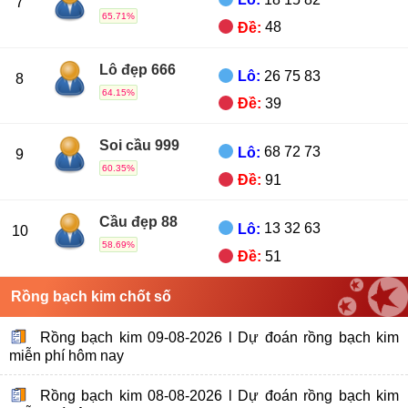
7
65.71%
Đề:
48
Lô đẹp 666
Lô:
26 75 83
8
64.15%
Đề:
39
Soi cầu 999
Lô:
68 72 73
9
60.35%
Đề:
91
Cầu đẹp 88
Lô:
13 32 63
10
58.69%
Đề:
51
Rồng bạch kim chốt số
Rồng bạch kim 09-08-2026 l Dự đoán rồng bạch kim
miễn phí hôm nay
Rồng bạch kim 08-08-2026 l Dự đoán rồng bạch kim