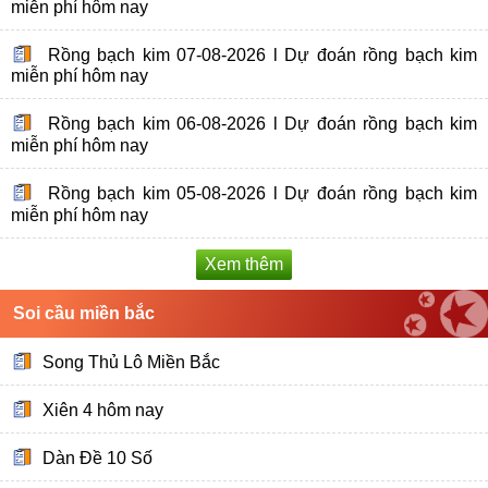
miễn phí hôm nay
Rồng bạch kim 07-08-2026 l Dự đoán rồng bạch kim
miễn phí hôm nay
Rồng bạch kim 06-08-2026 l Dự đoán rồng bạch kim
miễn phí hôm nay
Rồng bạch kim 05-08-2026 l Dự đoán rồng bạch kim
miễn phí hôm nay
Xem thêm
Soi cầu miền bắc
Song Thủ Lô Miền Bắc
Xiên 4 hôm nay
Dàn Đề 10 Số