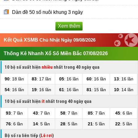
Dàn đề 50 số nuôi khung 3 ngày
Xem thêm
Kết Quả XSMB
Chủ Nhật Ngày 09/08/2026
Thống Kê Nhanh Xổ Số Miền Bắc 07/08/2026
10 bộ số xuất hiện
nhiều
nhất trong 40 ngày qua
90
: 18 lần
83
: 17 lần
05
: 16 lần
60
: 16 lần
13
: 16 lần
54
: 16 lần
19
: 16 lần
61
: 16 lần
81
: 15 lần
10
: 14 lần
10 bộ số xuất hiện
ít
nhất trong 40 ngày qua
93
: 7 lần
43
: 7 lần
58
: 7 lần
85
: 7 lần
45
: 6 lần
76
: 6 lần
14
: 5 lần
28
: 5 lần
21
: 5 lần
22
: 5 lần
Bộ số ra liên tiếp (
Lô rơi
)