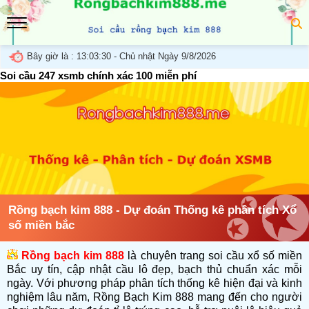
Bây giờ là :
13:03:31 - Chủ nhật Ngày 9/8/2026
Soi cầu 247 xsmb chính xác 100 miễn phí
Rồng bạch kim 888 - Dự đoán Thống kê phân tích Xổ
số miền bắc
Rồng bạch kim 888
là chuyên trang soi cầu xổ số miền
Bắc uy tín, cập nhật cầu lô đẹp, bạch thủ chuẩn xác mỗi
ngày. Với phương pháp phân tích thống kê hiện đại và kinh
nghiệm lâu năm, Rồng Bạch Kim 888 mang đến cho người