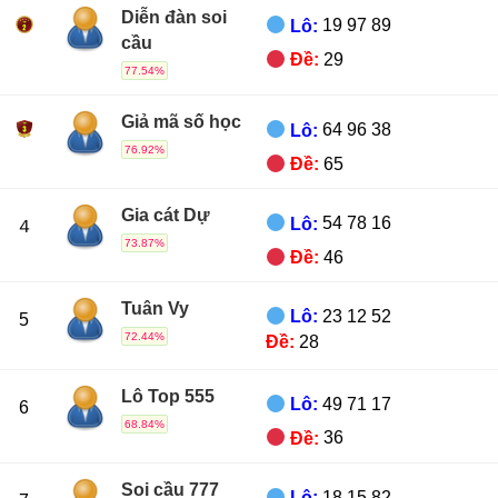
Diễn đàn soi
Lô:
19 97 89
cầu
Đề:
29
77.54%
Giả mã số học
Lô:
64 96 38
76.92%
Đề:
65
Gia cát Dự
Lô:
54 78 16
４
73.87%
Đề:
46
Tuân Vy
Lô:
23 12 52
5
72.44%
Đề:
28
Lô Top 555
Lô:
49 71 17
6
68.84%
Đề:
36
Soi cầu 777
Lô:
18 15 82