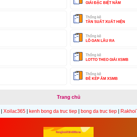
GIẢI ĐẶC BIỆT NĂM
Thống kê
TẦN SUẤT XUẤT HIỆN
Thống kê
LÔ GAN LÂU RA
Thống kê
LOTTO THEO GIẢI XSMB
Thống kê
ĐỀ KÉP ÂM XSMB
Trang chủ
|
Xoilac365
|
kenh bong da truc tiep
|
bong da truc tiep
|
Rakhoi