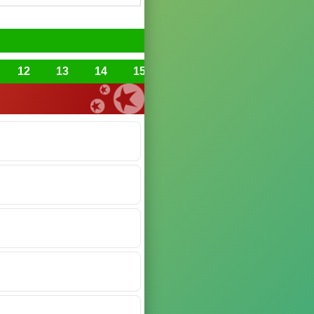
12
13
14
15
16
17
18
19