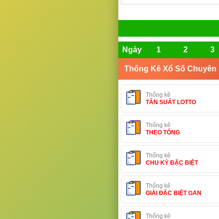
Ngày
1
2
3
Thống Kê Xổ Số Chuyên
Thống kê
TẦN SUẤT LOTTO
Thống kê
THEO TỔNG
Thống kê
CHU KỲ ĐẶC BIỆT
Thống kê
GIẢI ĐẶC BIỆT GAN
Thống kê