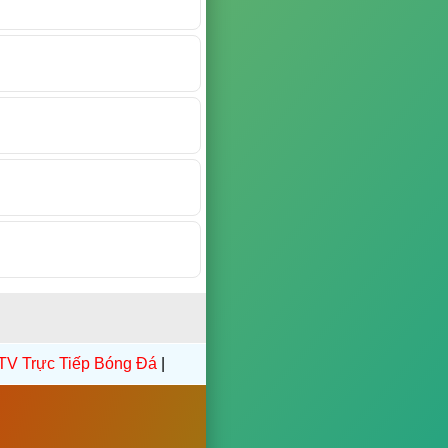
TV Trực Tiếp Bóng Đá
|