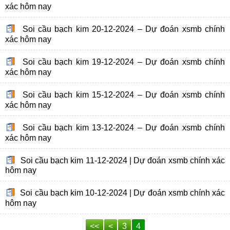
xác hôm nay
Soi cầu bạch kim 20-12-2024 – Dự đoán xsmb chính
xác hôm nay
Soi cầu bạch kim 19-12-2024 – Dự đoán xsmb chính
xác hôm nay
Soi cầu bạch kim 15-12-2024 – Dự đoán xsmb chính
xác hôm nay
Soi cầu bạch kim 13-12-2024 – Dự đoán xsmb chính
xác hôm nay
Soi cầu bạch kim 11-12-2024 | Dự đoán xsmb chính xác
hôm nay
Soi cầu bạch kim 10-12-2024 | Dự đoán xsmb chính xác
hôm nay
<<
<
3
4