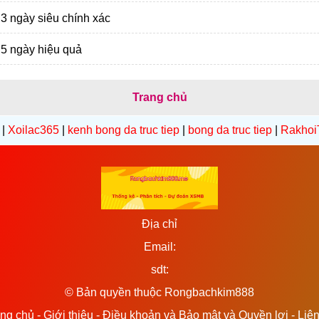
 3 ngày siêu chính xác
 5 ngày hiệu quả
Trang chủ
|
Xoilac365
|
kenh bong da truc tiep
|
bong da truc tiep
|
Rakhoi
Địa chỉ
Email:
sdt:
© Bản quyền thuộc Rongbachkim888
ang chủ
-
Giới thiệu
-
Điều khoản và Bảo mật và Quyền lợi
-
Liê