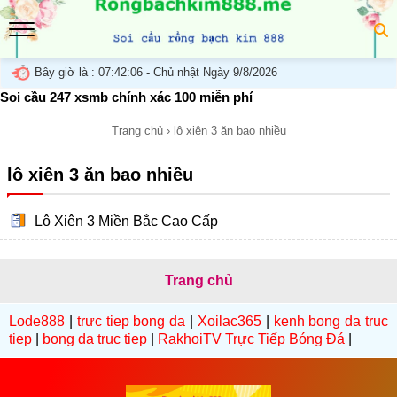
Bây giờ là :
07:42:06 - Chủ nhật Ngày 9/8/2026
Soi cầu 247 xsmb chính xác 100 miễn phí
Trang chủ
›
lô xiên 3 ăn bao nhiều
lô xiên 3 ăn bao nhiều
Lô Xiên 3 Miền Bắc Cao Cấp
Trang chủ
Lode888
|
trưc tiep bong da
|
Xoilac365
|
kenh bong da truc
tiep
|
bong da truc tiep
|
RakhoiTV Trực Tiếp Bóng Đá
|