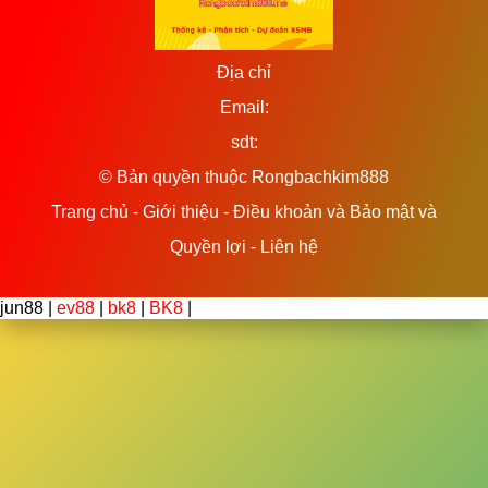
Địa chỉ
Email:
sdt:
© Bản quyền thuộc Rongbachkim888
Trang chủ
-
Giới thiệu
-
Điều khoản và Bảo mật và
Quyền lợi
-
Liên hệ
jun88
|
ev88
|
bk8
|
BK8
|